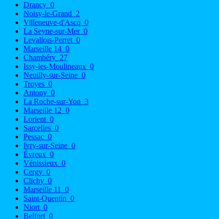
Drancy
0
Noisy-le-Grand
2
Villeneuve-d'Ascq
0
La Seyne-sur-Mer
0
Levallois-Perret
0
Marseille 14
0
Chambéry
27
Issy-les-Moulineaux
0
Neuilly-sur-Seine
0
Troyes
0
Antony
0
La Roche-sur-Yon
3
Marseille 12
0
Lorient
0
Sarcelles
0
Pessac
0
Ivry-sur-Seine
0
Évreux
0
Vénissieux
0
Cergy
0
Clichy
0
Marseille 11
0
Saint-Quentin
0
Niort
0
Belfort
0