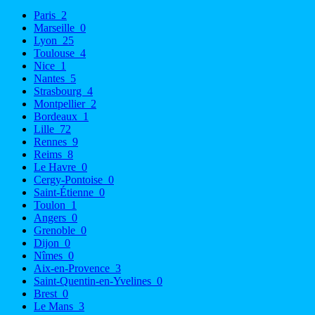
Paris
2
Marseille
0
Lyon
25
Toulouse
4
Nice
1
Nantes
5
Strasbourg
4
Montpellier
2
Bordeaux
1
Lille
72
Rennes
9
Reims
8
Le Havre
0
Cergy-Pontoise
0
Saint-Étienne
0
Toulon
1
Angers
0
Grenoble
0
Dijon
0
Nîmes
0
Aix-en-Provence
3
Saint-Quentin-en-Yvelines
0
Brest
0
Le Mans
3