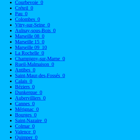
Courbevoie
0
Créteil
0
Pau
0
Colombes
0
Vitry-sur-Seine
0
Aulnay-sous-Bois
0
Marseille 08
0
Marseille 15
0
Marseille 09
10
La Rochelle
0
Champigny-sur-Marne
0
Rueil-Malmaison
0
Antibes
0
Saint-Maur-des-Fossés
0
Calais
0
Béziers
0
Dunkerque
0
Aubervilliers
0
Cannes
0
Mérignac
0
Bourges
0
Saint-Nazaire
0
Colmar
0
Valence
0
Quimper
0