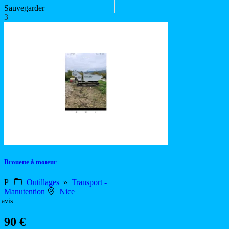
Sauvegarder
3
Brouette à moteur
P
Outillages
»
Transport -
Manutention
Nice
 avis
90 €