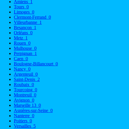
Amiens
1
Tours
0
Limoges
0
Clermont-Ferrand
0
Villeurbanne
1
Besançon
1
Orléans
0
Metz
1
Rouen
0
Mulhouse
0
Perpignan
1
Caen
0
Boulogne-Billancourt
0
Nancy
0
Argenteuil
0
Saint-Denis
2
Roubaix
0
Tourcoing
0
Montreuil
0
Avignon
0
Marseille 13
0
Asnières-sur-Seine
0
Nanterre
0
Poitiers
0
Versailles
5