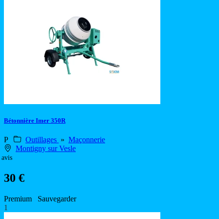
Bétonnière Imer 350R
P
Outillages
»
Maçonnerie
Montigny sur Vesle
 avis
30 €
Premium
Sauvegarder
1