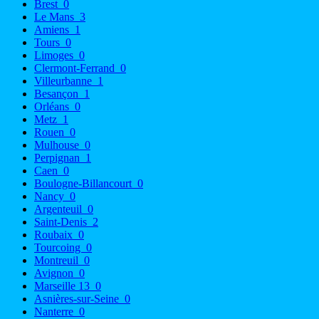
Brest
0
Le Mans
3
Amiens
1
Tours
0
Limoges
0
Clermont-Ferrand
0
Villeurbanne
1
Besançon
1
Orléans
0
Metz
1
Rouen
0
Mulhouse
0
Perpignan
1
Caen
0
Boulogne-Billancourt
0
Nancy
0
Argenteuil
0
Saint-Denis
2
Roubaix
0
Tourcoing
0
Montreuil
0
Avignon
0
Marseille 13
0
Asnières-sur-Seine
0
Nanterre
0