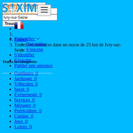
Trouver
S'identifier
France
S'identifier
Toutes les annonces dans un rayon de 25 km de Ivry-sur-
S'inscrire
Seine
S'identifier
S'inscrire
Toutes les catégories
Publier une annonce
Outillages
0
Jardinage
0
Véhicules
0
Sport
0
Evénements
0
Services
0
Ménager
0
Puériculture
0
Cuisine
0
Jeux
0
Loisirs
0