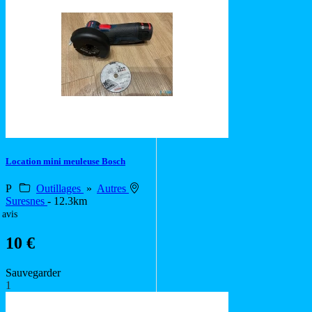
Location mini meuleuse Bosch
P
Outillages
»
Autres
Suresnes
- 12.3km
 avis
10 €
Sauvegarder
1