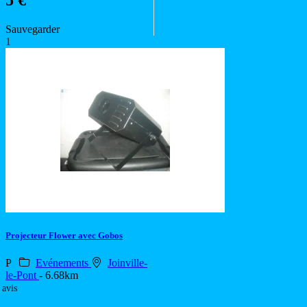
5 €
Sauvegarder
1
Projecteur Flower avec Gobos
P
Evénements
Joinville-
le-Pont
- 6.68km
 avis