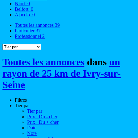
Niort
0
Belfort
0
Ajaccio
0
Toutes les annonces
39
Particulier
37
Professionnel
2
Toutes les annonces
dans
un
rayon de 25 km de Ivry-sur-
Seine
Filtres
Tier par
Tier par
Prix : Du - cher
Prix : Du + cher
Date
Note