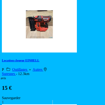
Location cloueur EINHELL
P
Outillages
»
Autres
Suresnes
- 12.3km
 avis
15 €
Sauvegarder
1