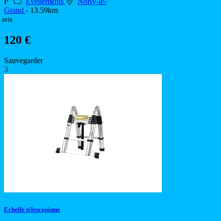
P
Evénements
Noisy-le-
Grand
- 13.59km
 avis
120 €
Sauvegarder
3
Echelle télescopique