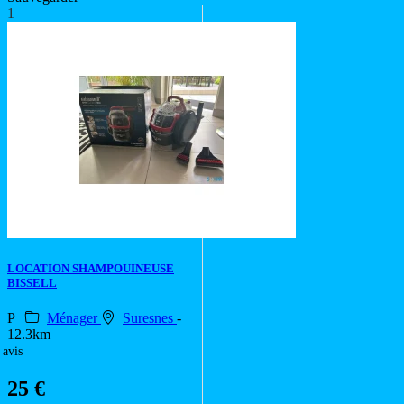
1
LOCATION SHAMPOUINEUSE
BISSELL
P
Ménager
Suresnes
-
12.3km
 avis
25 €