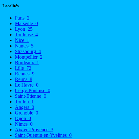
Localités
Paris
2
Marseille
0
Lyon
25
Toulouse
4
Nice
1
Nantes
5
Strasbourg
4
Montpellier
2
Bordeaux
1
Lille
72
Rennes
9
Reims
8
Le Havre
0
Cergy-Pontoise
0
Saint-Étienne
0
Toulon
1
Angers
0
Grenoble
0
Dijon
0
Nîmes
0
Aix-en-Provence
3
Saint-Quentin-en-Yvelines
0