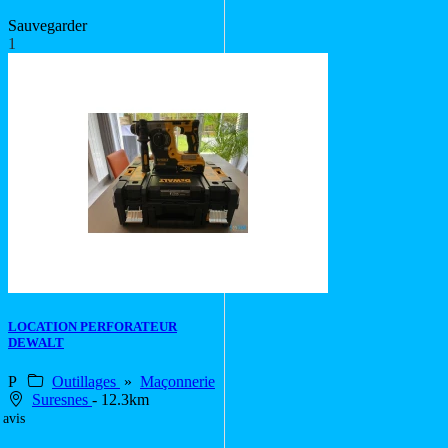
Sauvegarder
1
LOCATION PERFORATEUR
DEWALT
P
Outillages
»
Maçonnerie
Suresnes
- 12.3km
 avis