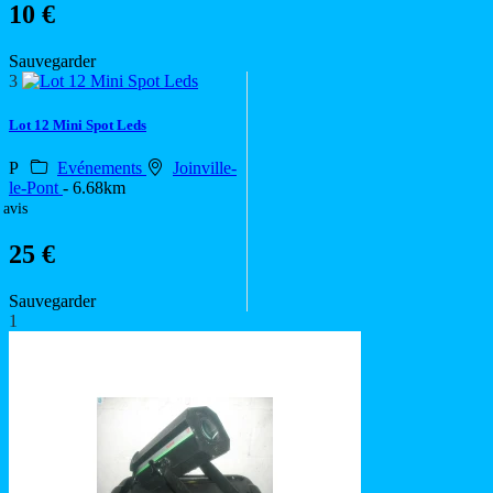
10 €
Sauvegarder
3
Lot 12 Mini Spot Leds
P
Evénements
Joinville-
le-Pont
- 6.68km
 avis
25 €
Sauvegarder
1