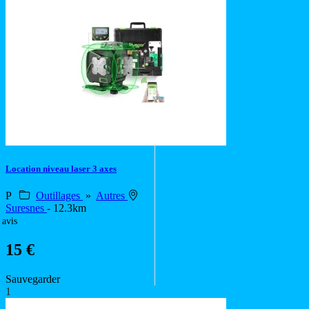
Location niveau laser 3 axes
P
Outillages
»
Autres
Suresnes
- 12.3km
 avis
15 €
Sauvegarder
1