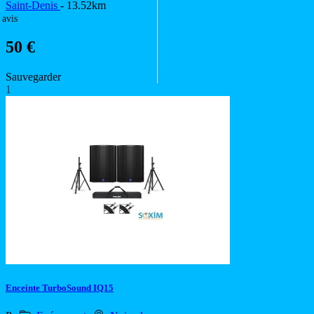
Saint-Denis
- 13.52km
 avis
50 €
Sauvegarder
1
Enceinte TurboSound IQ15