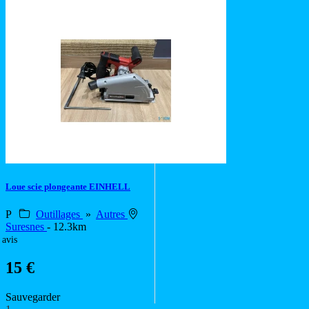
Loue scie plongeante EINHELL
P
Outillages
»
Autres
Suresnes
- 12.3km
 avis
15 €
Sauvegarder