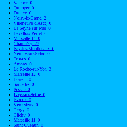
Valence
0
Quimper
0
Drancy
0
Noisy-le-Grand
2
Villeneuve-d'Ascq
0
La Seyne-sur-Mer
0
Levallois-Perret
0
Marseille 14
0
Chambéry
27
Issy-les-Moulineaux
0
Neuilly-sur-Seine
0
Troyes
0
Antony
0
La Roche-sur-Yon
3
Marseille 12
0
Lorient
0
Sarcelles
0
Pessac
0
Ivry-sur-Seine
0
Évreux
0
Vénissieux
0
Cergy
0
Clichy
0
Marseille 11
0
Saint-Quentin
0