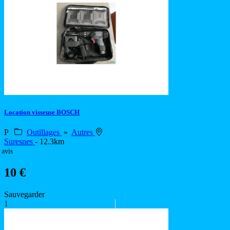
Location visseuse BOSCH
P
Outillages
»
Autres
Suresnes
- 12.3km
 avis
10 €
Sauvegarder
1