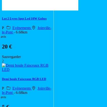
Lot 2 Lyres Spot Led 10W Gobos
P
Evénements
Joinville-
le-Pont
- 6.68km
 avis
20 €
Sauvegarder
2
Demi boule Faisceaux RGB LED
P
Evénements
Joinville-
le-Pont
- 6.68km
 avis