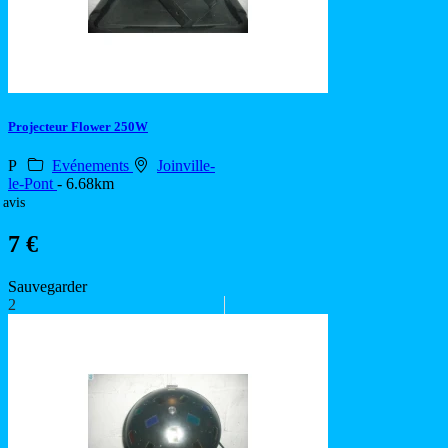
Projecteur Flower 250W
P
Evénements
Joinville-
le-Pont
- 6.68km
 avis
7 €
Sauvegarder
2