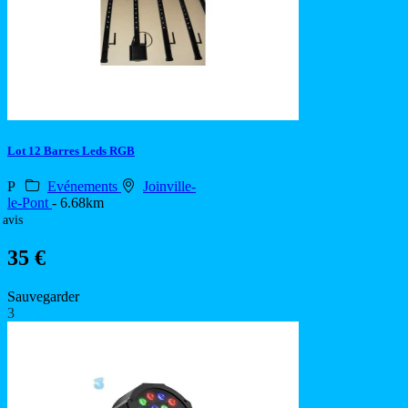
Lot 12 Barres Leds RGB
P
Evénements
Joinville-
le-Pont
- 6.68km
 avis
35 €
Sauvegarder
3