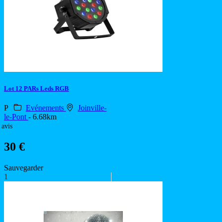
Lot 12 PARs Leds RGB
P
Evénements
Joinville-
le-Pont
- 6.68km
 avis
30 €
Sauvegarder
1