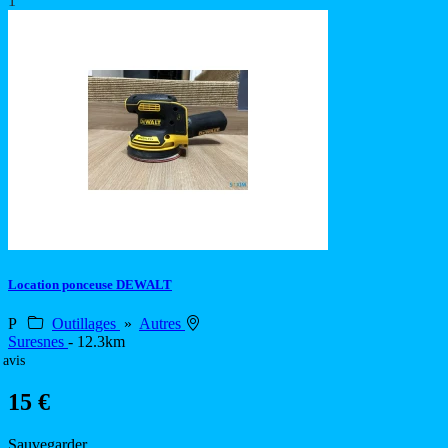
1
Location ponceuse DEWALT
P
Outillages
»
Autres
Suresnes
- 12.3km
 avis
15 €
Sauvegarder