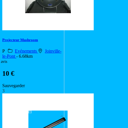
Projecteur Mushroom
P
Evénements
Joinville-
le-Pont
- 6.68km
 avis
10 €
Sauvegarder
3