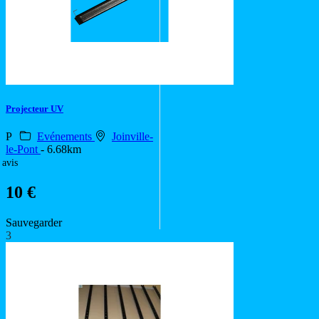
Projecteur UV
P
Evénements
Joinville-
le-Pont
- 6.68km
 avis
10 €
Sauvegarder
3