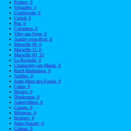
Poitiers
0
Versailles
5
Courbevoie
0
Créteil
0
Pau
0
Colombes
0
Vitry-sur-Seine
0
Aulnay-sous-Bois
0
Marseille 08
0
Marseille 15
0
Marseille 09
10
La Rochelle
0
Champigny-sur-Marne
0
Rueil-Malmaison
0
Antibes
0
Saint-Maur-des-Fossés
0
Calais
0
Béziers
0
Dunkerque
0
Aubervilliers
0
Cannes
0
Mérignac
0
Bourges
0
Saint-Nazaire
0
Colmar
0