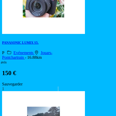
PANASONIC LUMIX S5.
P
Evénements
Jouars-
Pontchartrain
- 16.88km
 avis
150 €
Sauvegarder
1