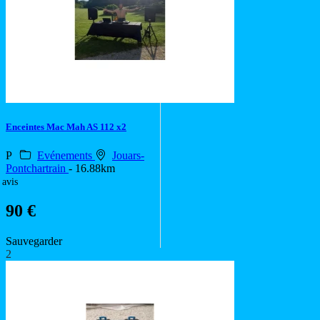
Enceintes Mac Mah AS 112 x2
P
Evénements
Jouars-
Pontchartrain
- 16.88km
 avis
90 €
Sauvegarder
2