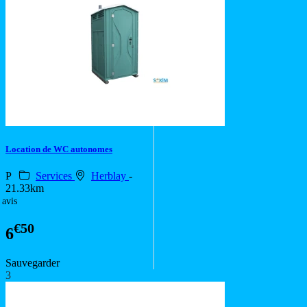
Location de WC autonomes
P
Services
Herblay
-
21.33km
 avis
€50
6
Sauvegarder
3