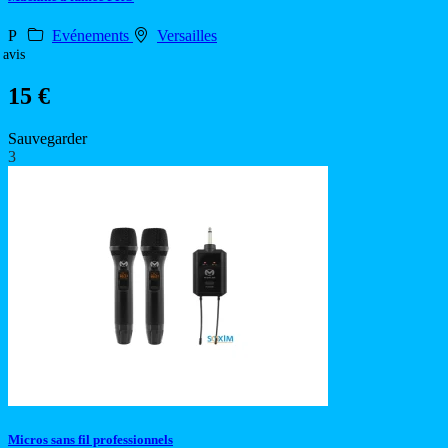
P
Evénements
Versailles
 avis
15 €
Sauvegarder
3
Micros sans fil professionnels