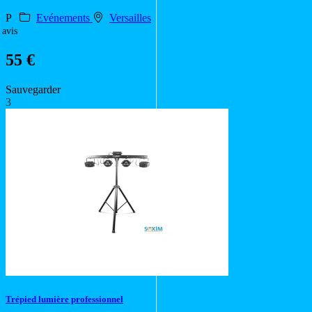
P
Evénements
Versailles
 avis
55 €
Sauvegarder
3
Trépied lumière professionnel