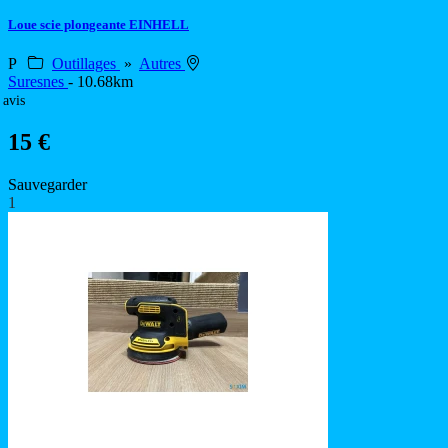
Loue scie plongeante EINHELL
P
Outillages
»
Autres
Suresnes
- 10.68km
 avis
15 €
Sauvegarder
1