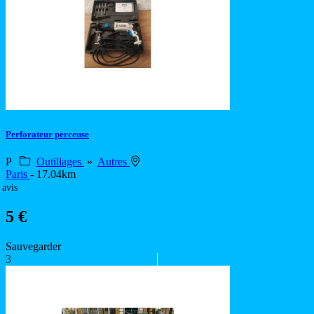
Perforateur perceuse
P
Outillages
»
Autres
Paris
- 17.04km
 avis
5 €
Sauvegarder
3