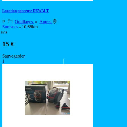
Location ponceuse DEWALT
P
Outillages
»
Autres
Suresnes
- 10.68km
 avis
15 €
Sauvegarder
1