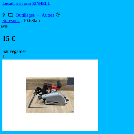
Location cloueur EINHELL
P
Outillages
»
Autres
Suresnes
- 10.68km
 avis
15 €
Sauvegarder
1