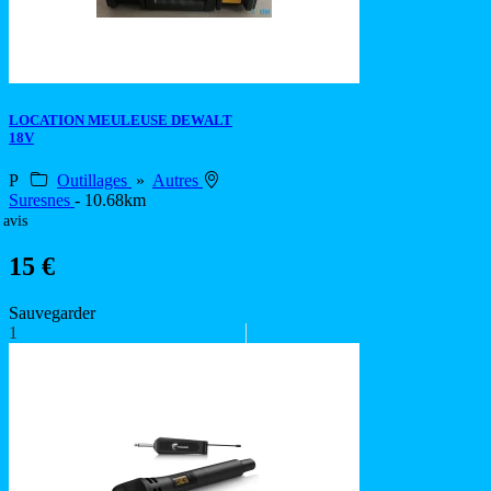
LOCATION MEULEUSE DEWALT
18V
P
Outillages
»
Autres
Suresnes
- 10.68km
 avis
15 €
Sauvegarder
1