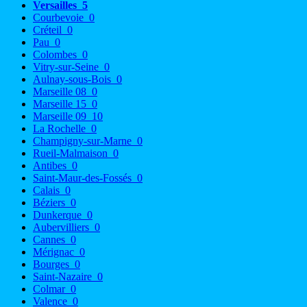
Versailles
5
Courbevoie
0
Créteil
0
Pau
0
Colombes
0
Vitry-sur-Seine
0
Aulnay-sous-Bois
0
Marseille 08
0
Marseille 15
0
Marseille 09
10
La Rochelle
0
Champigny-sur-Marne
0
Rueil-Malmaison
0
Antibes
0
Saint-Maur-des-Fossés
0
Calais
0
Béziers
0
Dunkerque
0
Aubervilliers
0
Cannes
0
Mérignac
0
Bourges
0
Saint-Nazaire
0
Colmar
0
Valence
0