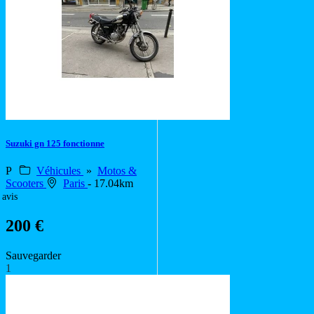
Suzuki gn 125 fonctionne
P
Véhicules
»
Motos &
Scooters
Paris
- 17.04km
 avis
200 €
Sauvegarder
1