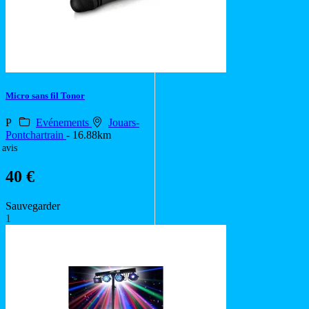
Micro sans fil Tonor
P
Evénements
Jouars-
Pontchartrain
- 16.88km
 avis
40 €
Sauvegarder
1