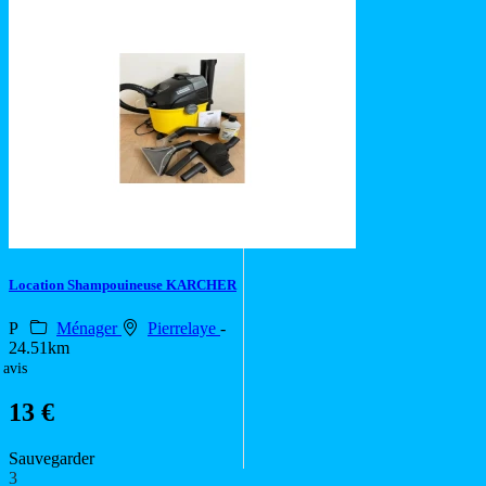
Location Shampouineuse KARCHER
P
Ménager
Pierrelaye
-
24.51km
 avis
13 €
Sauvegarder
3