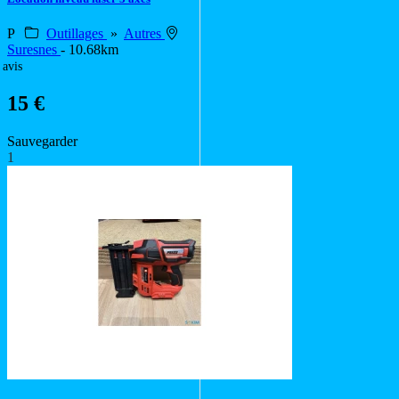
P
Outillages
»
Autres
Suresnes
- 10.68km
 avis
15 €
Sauvegarder
1