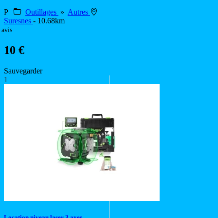
P
Outillages
»
Autres
Suresnes
- 10.68km
 avis
10 €
Sauvegarder
1
Location niveau laser 3 axes