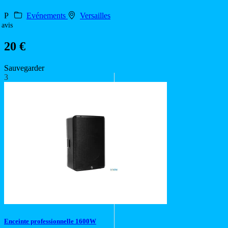
P
Evénements
Versailles
 avis
20 €
Sauvegarder
3
Enceinte professionnelle 1600W