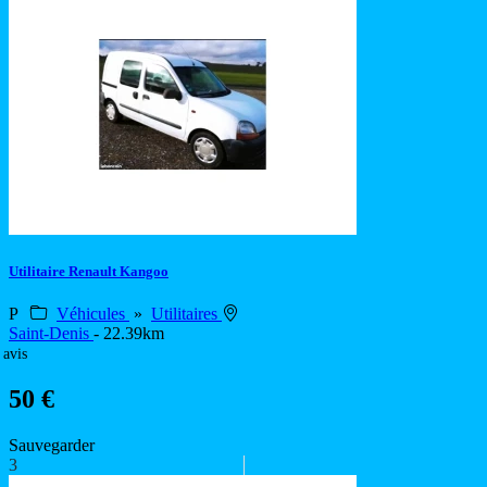
Utilitaire Renault Kangoo
P
Véhicules
»
Utilitaires
Saint-Denis
- 22.39km
 avis
50 €
Sauvegarder
3