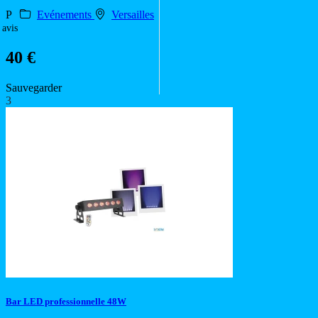
P
Evénements
Versailles
 avis
40 €
Sauvegarder
3
Bar LED professionnelle 48W