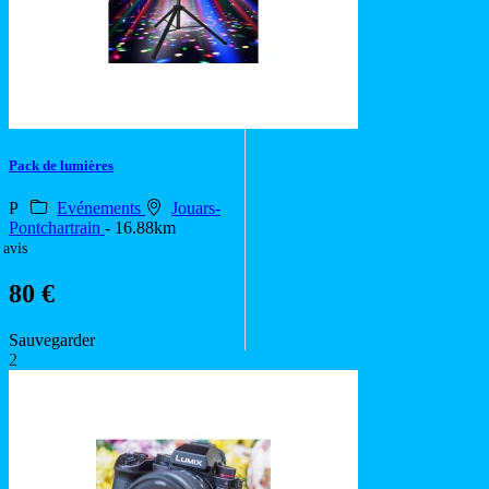
Pack de lumières
P
Evénements
Jouars-
Pontchartrain
- 16.88km
 avis
80 €
Sauvegarder
2