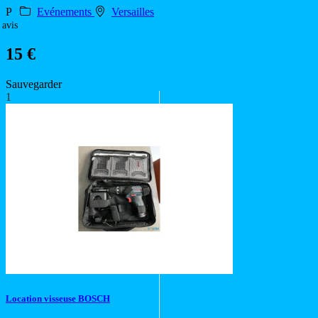
P
Evénements
Versailles
 avis
15 €
Sauvegarder
1
Location visseuse BOSCH