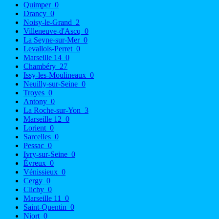
Quimper
0
Drancy
0
Noisy-le-Grand
2
Villeneuve-d'Ascq
0
La Seyne-sur-Mer
0
Levallois-Perret
0
Marseille 14
0
Chambéry
27
Issy-les-Moulineaux
0
Neuilly-sur-Seine
0
Troyes
0
Antony
0
La Roche-sur-Yon
3
Marseille 12
0
Lorient
0
Sarcelles
0
Pessac
0
Ivry-sur-Seine
0
Évreux
0
Vénissieux
0
Cergy
0
Clichy
0
Marseille 11
0
Saint-Quentin
0
Niort
0