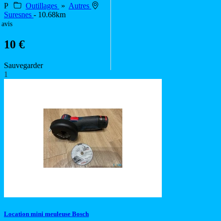
P
Outillages
»
Autres
Suresnes
- 10.68km
 avis
10 €
Sauvegarder
1
Location mini meuleuse Bosch