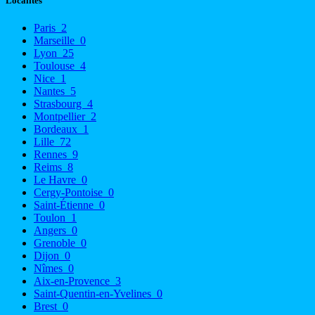
Localités
Paris
2
Marseille
0
Lyon
25
Toulouse
4
Nice
1
Nantes
5
Strasbourg
4
Montpellier
2
Bordeaux
1
Lille
72
Rennes
9
Reims
8
Le Havre
0
Cergy-Pontoise
0
Saint-Étienne
0
Toulon
1
Angers
0
Grenoble
0
Dijon
0
Nîmes
0
Aix-en-Provence
3
Saint-Quentin-en-Yvelines
0
Brest
0