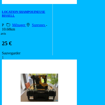
LOCATION SHAMPOUINEUSE
BISSELL
P
Ménager
Suresnes
-
10.68km
 avis
25 €
Sauvegarder
1