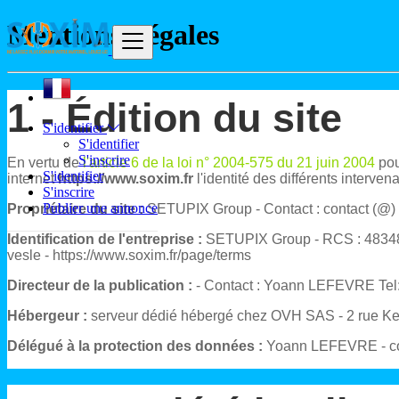
Mentions Légales
1 - Édition du site
S'identifier
S'identifier
S'inscrire
En vertu de
l'article 6 de la loi n° 2004-575 du 21 juin 2004
pou
S'identifier
internet
https://www.soxim.fr
l'identité des différents interven
S'inscrire
Publier une annonce
Propriétaire du site :
SETUPIX Group
- Contact :
contact (@) 
Identification de l'entreprise :
SETUPIX Group
- RCS :
4834
vesle
-
https://www.soxim.fr/page/terms
Directeur de la publication :
- Contact : Yoann LEFEVRE Tel:
Hébergeur :
serveur dédié hébergé chez
OVH SAS - 2 rue Ke
Délégué à la protection des données :
Yoann LEFEVRE
- c