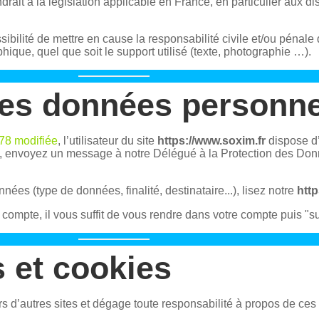
ait à la législation applicable en France, en particulier aux dis
bilité de mettre en cause la responsabilité civile et/ou pénale 
hique, quel que soit le support utilisé (texte, photographie …).
des données personne
978 modifiée
, l’utilisateur du site
https://www.soxim.fr
dispose d’
it, envoyez un message à notre Délégué à la Protection des Do
nées (type de données, finalité, destinataire...), lisez notre
http
ompte, il vous suffit de vous rendre dans votre compte puis "
s et cookies
rs d’autres sites et dégage toute responsabilité à propos de ces