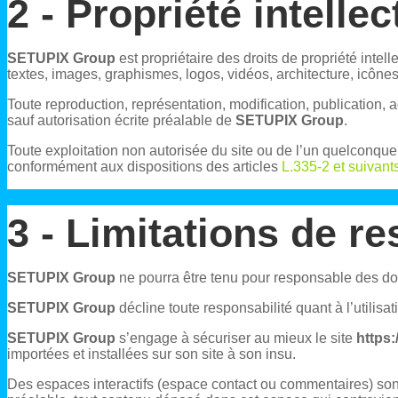
2 - Propriété intelle
SETUPIX Group
est propriétaire des droits de propriété intell
textes, images, graphismes, logos, vidéos, architecture, icônes
Toute reproduction, représentation, modification, publication, a
sauf autorisation écrite préalable de
SETUPIX Group
.
Toute exploitation non autorisée du site ou de l’un quelconqu
conformément aux dispositions des articles
L.335-2 et suivant
3 - Limitations de re
SETUPIX Group
ne pourra être tenu pour responsable des domm
SETUPIX Group
décline toute responsabilité quant à l’utilisa
SETUPIX Group
s’engage à sécuriser au mieux le site
https:
importées et installées sur son site à son insu.
Des espaces interactifs (espace contact ou commentaires) sont 