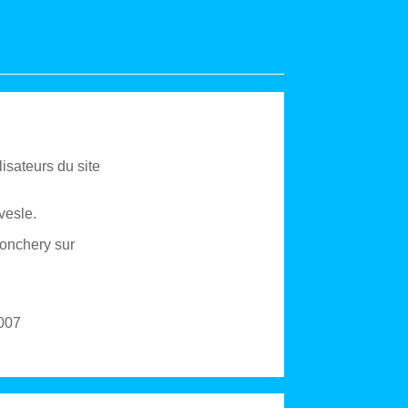
isateurs du site
vesle
.
Jonchery sur
007