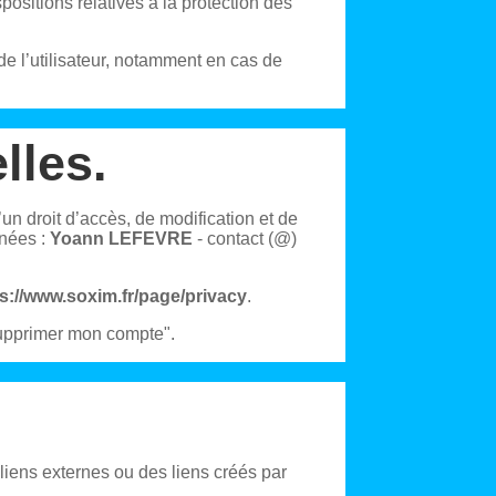
positions relatives à la protection des
de l’utilisateur, notamment en cas de
lles.
un droit d’accès, de modification et de
nnées :
Yoann LEFEVRE
- contact (@)
s://www.soxim.fr/page/privacy
.
supprimer mon compte".
 liens externes ou des liens créés par