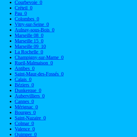
Courbevoie
0
Créteil
0
Pau
0
Colombes
0
Vitry-sur-Seine
0
Aulnay-sous-Bois
0
Marseille 08
0
Marseille 15
0
Marseille 09
10
La Rochelle
0
Champigny-sur-Marne
0
Rueil-Malmaison
0
Antibes
0
Saint-Maur-des-Fossés
0
Calais
0
Béziers
0
Dunkerque
0
Aubervilliers
0
Cannes
0
Mérignac
0
Bourges
0
Saint-Nazaire
0
Colmar
0
Valence
0
Quimper
0