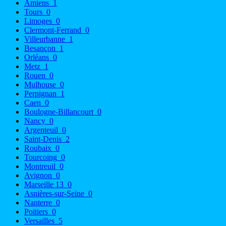
Amiens
1
Tours
0
Limoges
0
Clermont-Ferrand
0
Villeurbanne
1
Besançon
1
Orléans
0
Metz
1
Rouen
0
Mulhouse
0
Perpignan
1
Caen
0
Boulogne-Billancourt
0
Nancy
0
Argenteuil
0
Saint-Denis
2
Roubaix
0
Tourcoing
0
Montreuil
0
Avignon
0
Marseille 13
0
Asnières-sur-Seine
0
Nanterre
0
Poitiers
0
Versailles
5