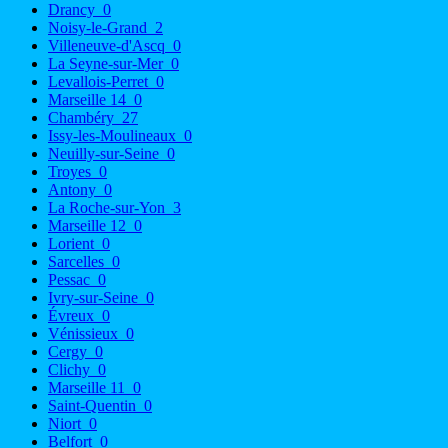
Drancy
0
Noisy-le-Grand
2
Villeneuve-d'Ascq
0
La Seyne-sur-Mer
0
Levallois-Perret
0
Marseille 14
0
Chambéry
27
Issy-les-Moulineaux
0
Neuilly-sur-Seine
0
Troyes
0
Antony
0
La Roche-sur-Yon
3
Marseille 12
0
Lorient
0
Sarcelles
0
Pessac
0
Ivry-sur-Seine
0
Évreux
0
Vénissieux
0
Cergy
0
Clichy
0
Marseille 11
0
Saint-Quentin
0
Niort
0
Belfort
0