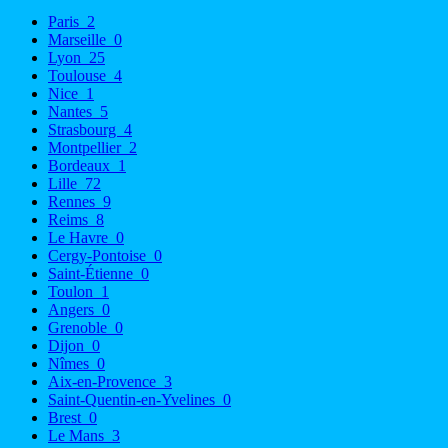
Paris
2
Marseille
0
Lyon
25
Toulouse
4
Nice
1
Nantes
5
Strasbourg
4
Montpellier
2
Bordeaux
1
Lille
72
Rennes
9
Reims
8
Le Havre
0
Cergy-Pontoise
0
Saint-Étienne
0
Toulon
1
Angers
0
Grenoble
0
Dijon
0
Nîmes
0
Aix-en-Provence
3
Saint-Quentin-en-Yvelines
0
Brest
0
Le Mans
3