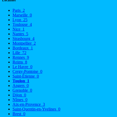
Localités
Paris
2
Marseille
0
Lyon
25
Toulouse
4
Nice
1
Nantes
5
Strasbourg
4
Montpellier
2
Bordeaux
1
Lille
72
Rennes
9
Reims
8
Le Havre
0
Cergy-Pontoise
0
Saint-Étienne
0
Toulon
1
Angers
0
Grenoble
0
Dijon
0
Nîmes
0
Aix-en-Provence
3
Saint-Quentin-en-Yvelines
0
Brest
0