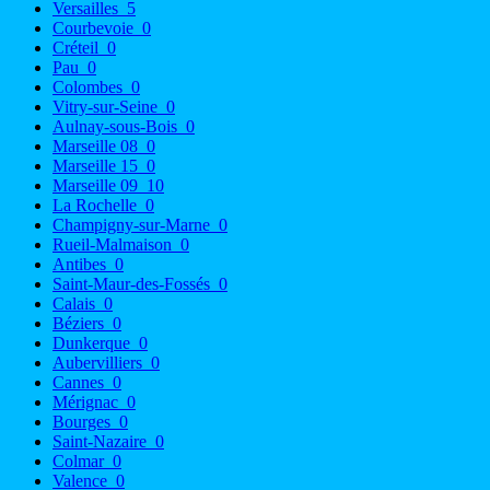
Versailles
5
Courbevoie
0
Créteil
0
Pau
0
Colombes
0
Vitry-sur-Seine
0
Aulnay-sous-Bois
0
Marseille 08
0
Marseille 15
0
Marseille 09
10
La Rochelle
0
Champigny-sur-Marne
0
Rueil-Malmaison
0
Antibes
0
Saint-Maur-des-Fossés
0
Calais
0
Béziers
0
Dunkerque
0
Aubervilliers
0
Cannes
0
Mérignac
0
Bourges
0
Saint-Nazaire
0
Colmar
0
Valence
0