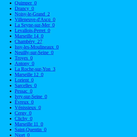
Quimper
0
Drancy
0
Noisy-le-Grand
2
Villeneuve-d'Ascq
0
La Seyne-sur-Mer
0
Levallois-Perret
0
Marseille 14
0
Chambéry
27
Issy-les-Moulineaux
0
Neuilly-sur-Seine
0
Troyes
0
Antony
0
La Roche-sur-Yon
3
Marseille 12
0
Lorient
0
Sarcelles
0
Pessac
0
Ivry-sur-Seine
0
Évreux
0
Vénissieux
0
Cergy
0
Clichy
0
Marseille 11
0
Saint-Quentin
0
Niort
0