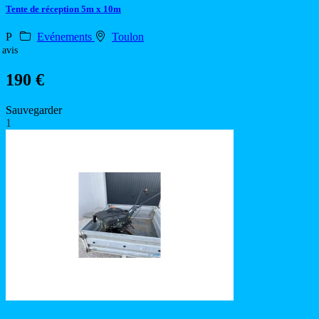
Tente de réception 5m x 10m
P
Evénements
Toulon
 avis
190 €
Sauvegarder
1