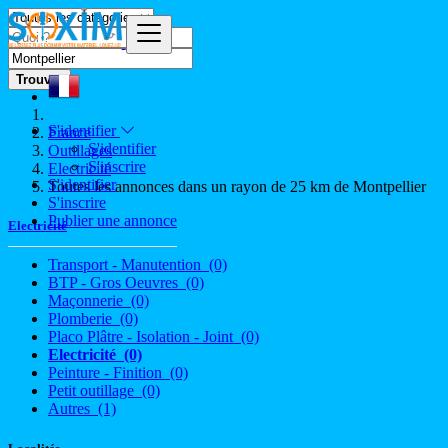
Trouver
S'identifier
France
S'identifier
Outillages
S'inscrire
Electricité
S'identifier
Toutes les annonces dans un rayon de 25 km de Montpellier
S'inscrire
Publier une annonce
Electricité
Transport - Manutention
(0)
BTP - Gros Oeuvres
(0)
Maçonnerie
(0)
Plomberie
(0)
Placo Plâtre - Isolation - Joint
(0)
Electricité
(0)
Peinture - Finition
(0)
Petit outillage
(0)
Autres
(1)