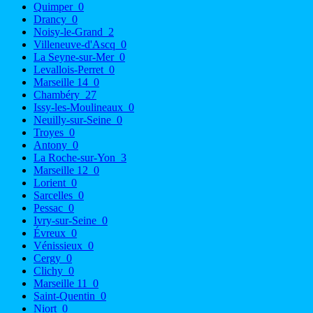
Quimper
0
Drancy
0
Noisy-le-Grand
2
Villeneuve-d'Ascq
0
La Seyne-sur-Mer
0
Levallois-Perret
0
Marseille 14
0
Chambéry
27
Issy-les-Moulineaux
0
Neuilly-sur-Seine
0
Troyes
0
Antony
0
La Roche-sur-Yon
3
Marseille 12
0
Lorient
0
Sarcelles
0
Pessac
0
Ivry-sur-Seine
0
Évreux
0
Vénissieux
0
Cergy
0
Clichy
0
Marseille 11
0
Saint-Quentin
0
Niort
0