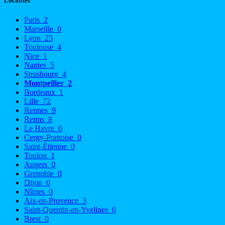
Localités
Paris
2
Marseille
0
Lyon
25
Toulouse
4
Nice
1
Nantes
5
Strasbourg
4
Montpellier
2
Bordeaux
1
Lille
72
Rennes
9
Reims
8
Le Havre
0
Cergy-Pontoise
0
Saint-Étienne
0
Toulon
1
Angers
0
Grenoble
0
Dijon
0
Nîmes
0
Aix-en-Provence
3
Saint-Quentin-en-Yvelines
0
Brest
0