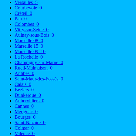
Versailles
5
Courbevoie
0
Créteil
0
Pau
0
Colombes
0
Vitry-sur-Seine
0
Aulnay-sous-Bois
0
Marseille 08
0
Marseille 15
0
Marseille 09
10
La Rochelle
0
Champigny-sur-Marne
0
Rueil-Malmaison
0
Antibes
0
Saint-Maur-des-Fossés
0
Calais
0
Béziers
0
Dunkerque
0
Aubervilliers
0
Cannes
0
Mérignac
0
Bourges
0
Saint-Nazaire
0
Colmar
0
Valence
0