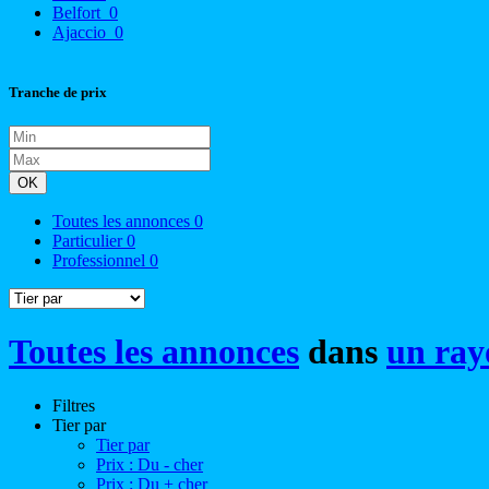
Belfort
0
Ajaccio
0
Tranche de prix
OK
Toutes les annonces
0
Particulier
0
Professionnel
0
Toutes les annonces
dans
un ray
Filtres
Tier par
Tier par
Prix : Du - cher
Prix : Du + cher