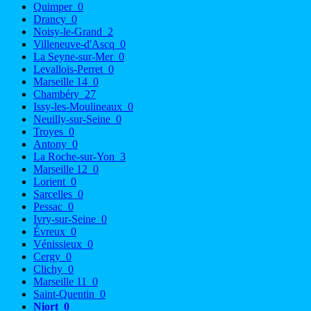
Quimper
0
Drancy
0
Noisy-le-Grand
2
Villeneuve-d'Ascq
0
La Seyne-sur-Mer
0
Levallois-Perret
0
Marseille 14
0
Chambéry
27
Issy-les-Moulineaux
0
Neuilly-sur-Seine
0
Troyes
0
Antony
0
La Roche-sur-Yon
3
Marseille 12
0
Lorient
0
Sarcelles
0
Pessac
0
Ivry-sur-Seine
0
Évreux
0
Vénissieux
0
Cergy
0
Clichy
0
Marseille 11
0
Saint-Quentin
0
Niort
0