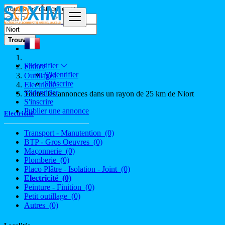
Trouver
S'identifier
France
S'identifier
Outillages
S'inscrire
Electricité
S'identifier
Toutes les annonces dans un rayon de 25 km de Niort
S'inscrire
Publier une annonce
Electricité
Transport - Manutention
(0)
BTP - Gros Oeuvres
(0)
Maçonnerie
(0)
Plomberie
(0)
Placo Plâtre - Isolation - Joint
(0)
Electricité
(0)
Peinture - Finition
(0)
Petit outillage
(0)
Autres
(0)