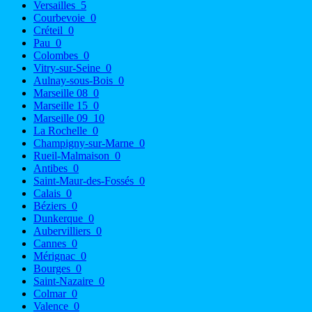
Versailles
5
Courbevoie
0
Créteil
0
Pau
0
Colombes
0
Vitry-sur-Seine
0
Aulnay-sous-Bois
0
Marseille 08
0
Marseille 15
0
Marseille 09
10
La Rochelle
0
Champigny-sur-Marne
0
Rueil-Malmaison
0
Antibes
0
Saint-Maur-des-Fossés
0
Calais
0
Béziers
0
Dunkerque
0
Aubervilliers
0
Cannes
0
Mérignac
0
Bourges
0
Saint-Nazaire
0
Colmar
0
Valence
0