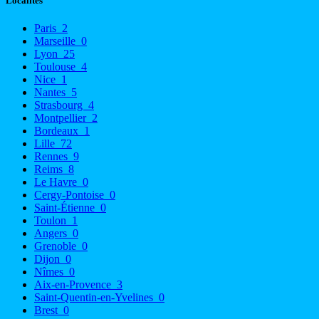
Localités
Paris
2
Marseille
0
Lyon
25
Toulouse
4
Nice
1
Nantes
5
Strasbourg
4
Montpellier
2
Bordeaux
1
Lille
72
Rennes
9
Reims
8
Le Havre
0
Cergy-Pontoise
0
Saint-Étienne
0
Toulon
1
Angers
0
Grenoble
0
Dijon
0
Nîmes
0
Aix-en-Provence
3
Saint-Quentin-en-Yvelines
0
Brest
0