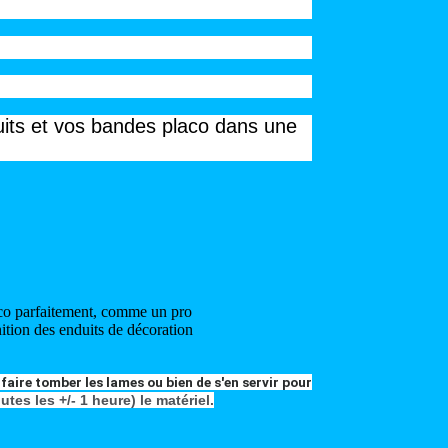
enduits et vos bandes placo dans une
aco parfaitement, comme un pro
inition des enduits de décoration
faire tomber les lames ou bien de s'en servir pour
es les +/- 1 heure) le matériel.