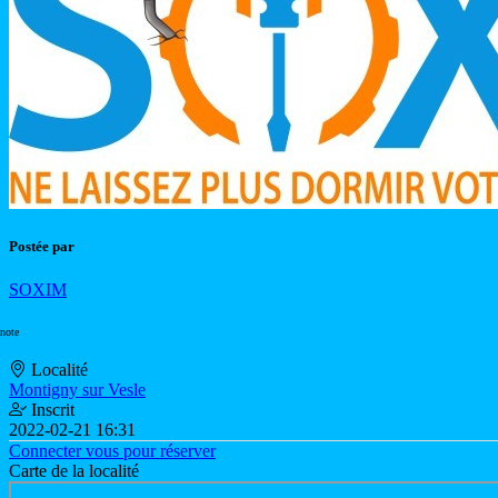
Postée par
SOXIM
 note
Localité
Montigny sur Vesle
Inscrit
2022-02-21 16:31
Connecter vous pour réserver
Carte de la localité