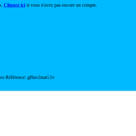
s.
Cliquez ici
si vous n'avez pas encore un compte.
ues
Référence: gl9av2maG1v