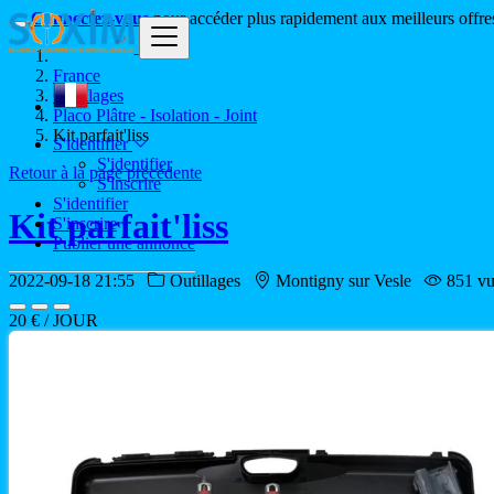
Connectez-vous
pour accéder plus rapidement aux meilleurs offre
France
Outillages
Placo Plâtre - Isolation - Joint
Kit parfait'liss
S'identifier
S'identifier
Retour à la page précédente
S'inscrire
S'identifier
Kit parfait'liss
S'inscrire
Publier une annonce
2022-09-18 21:55
Outillages
Montigny sur Vesle
851 v
20 € / JOUR