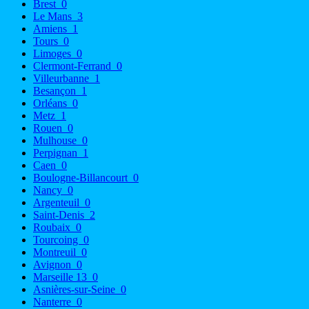
Brest
0
Le Mans
3
Amiens
1
Tours
0
Limoges
0
Clermont-Ferrand
0
Villeurbanne
1
Besançon
1
Orléans
0
Metz
1
Rouen
0
Mulhouse
0
Perpignan
1
Caen
0
Boulogne-Billancourt
0
Nancy
0
Argenteuil
0
Saint-Denis
2
Roubaix
0
Tourcoing
0
Montreuil
0
Avignon
0
Marseille 13
0
Asnières-sur-Seine
0
Nanterre
0