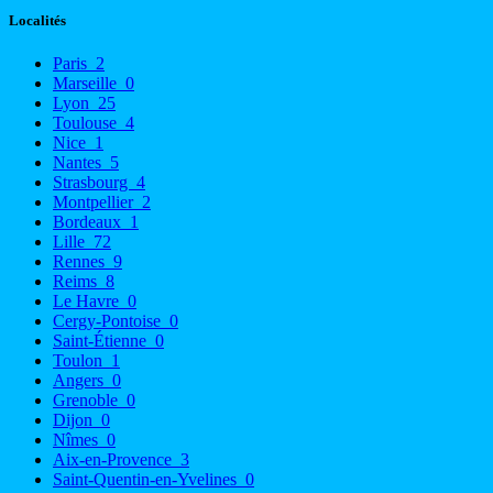
Localités
Paris
2
Marseille
0
Lyon
25
Toulouse
4
Nice
1
Nantes
5
Strasbourg
4
Montpellier
2
Bordeaux
1
Lille
72
Rennes
9
Reims
8
Le Havre
0
Cergy-Pontoise
0
Saint-Étienne
0
Toulon
1
Angers
0
Grenoble
0
Dijon
0
Nîmes
0
Aix-en-Provence
3
Saint-Quentin-en-Yvelines
0