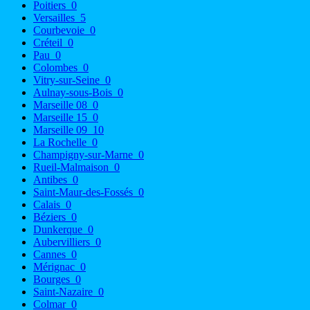
Poitiers
0
Versailles
5
Courbevoie
0
Créteil
0
Pau
0
Colombes
0
Vitry-sur-Seine
0
Aulnay-sous-Bois
0
Marseille 08
0
Marseille 15
0
Marseille 09
10
La Rochelle
0
Champigny-sur-Marne
0
Rueil-Malmaison
0
Antibes
0
Saint-Maur-des-Fossés
0
Calais
0
Béziers
0
Dunkerque
0
Aubervilliers
0
Cannes
0
Mérignac
0
Bourges
0
Saint-Nazaire
0
Colmar
0