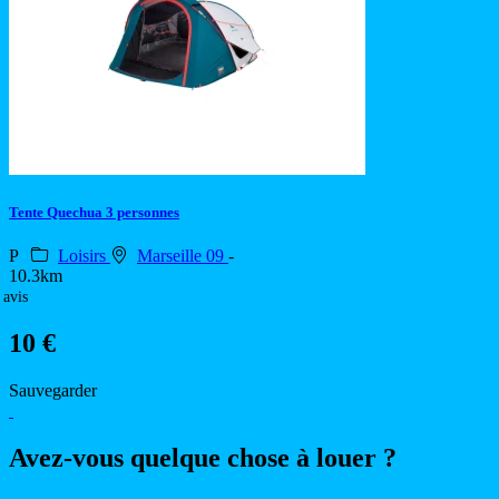
Tente Quechua 3 personnes
P
Loisirs
Marseille 09
-
10.3km
 avis
10 €
Sauvegarder
Avez-vous quelque chose à louer ?