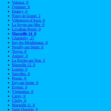
Valence
0
Quimper
0
Drancy
0
Noisy-le-Grand
2
Villeneuve-d'Ascq
0
La Seyne-sur-Mer
0
Levallois-Perret
0
Marseille 14
0
Chambéry
27
Issy-les-Moulineaux
0
Neuilly-sur-Seine
0
Troyes
0
Antony
0
La Roche-sur-Yon
3
Marseille 12
0
Lorient
0
Sarcelles
0
Pessac
0
Ivry-sur-Seine
0
Évreux
0
Vénissieux
0
Cergy
0
Clichy
0
Marseille 11
0
Saint-Quentin
0