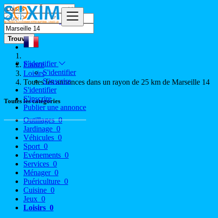
Trouver
S'identifier
France
S'identifier
Loisirs
S'inscrire
Toutes les annonces dans un rayon de 25 km de Marseille 14
S'identifier
S'inscrire
Toutes les catégories
Publier une annonce
Outillages
0
Jardinage
0
Véhicules
0
Sport
0
Evénements
0
Services
0
Ménager
0
Puériculture
0
Cuisine
0
Jeux
0
Loisirs
0