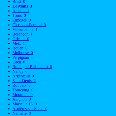
Brest
0
Le Mans
3
Amiens
1
Tours
0
Limoges
0
Clermont-Ferrand
0
Villeurbanne
1
Besançon
1
Orléans
0
Metz
1
Rouen
0
Mulhouse
0
Perpignan
1
Caen
0
Boulogne-Billancourt
0
Nancy
0
Argenteuil
0
Saint-Denis
2
Roubaix
0
Tourcoing
0
Montreuil
0
Avignon
0
Marseille 13
0
Asnières-sur-Seine
0
Nanterre
0