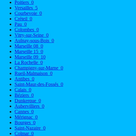
Poitiers
0
Versailles
5
Courbevoie
0
Créteil
0
Pau
0
Colombes
0
Vitry-sur-Seine
0
Aulnay-sous-Bois
0
Marseille 08
0
Marseille 15
0
Marseille 09
10
La Rochelle
0
Champigny-sur-Marne
0
Rueil-Malmaison
0
Antibes
0
Saint-Maur-des-Fossés
0
Calais
0
Béziers
0
Dunkerque
0
Aubervilliers
0
Cannes
0
Mérignac
0
Bourges
0
Saint-Nazaire
0
Colmar
0