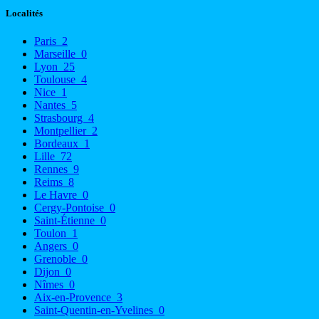
Localités
Paris
2
Marseille
0
Lyon
25
Toulouse
4
Nice
1
Nantes
5
Strasbourg
4
Montpellier
2
Bordeaux
1
Lille
72
Rennes
9
Reims
8
Le Havre
0
Cergy-Pontoise
0
Saint-Étienne
0
Toulon
1
Angers
0
Grenoble
0
Dijon
0
Nîmes
0
Aix-en-Provence
3
Saint-Quentin-en-Yvelines
0