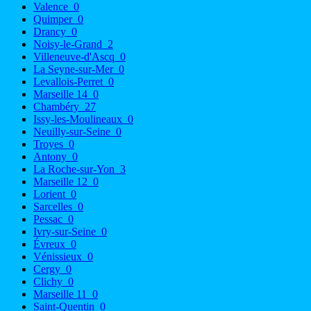
Valence
0
Quimper
0
Drancy
0
Noisy-le-Grand
2
Villeneuve-d'Ascq
0
La Seyne-sur-Mer
0
Levallois-Perret
0
Marseille 14
0
Chambéry
27
Issy-les-Moulineaux
0
Neuilly-sur-Seine
0
Troyes
0
Antony
0
La Roche-sur-Yon
3
Marseille 12
0
Lorient
0
Sarcelles
0
Pessac
0
Ivry-sur-Seine
0
Évreux
0
Vénissieux
0
Cergy
0
Clichy
0
Marseille 11
0
Saint-Quentin
0