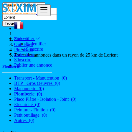
Trouver
S'identifier
France
S'identifier
Outillages
S'inscrire
Plomberie
S'identifier
Toutes les annonces dans un rayon de 25 km de Lorient
S'inscrire
Publier une annonce
Plomberie
Transport - Manutention
(0)
BTP - Gros Oeuvres
(0)
Maçonnerie
(0)
Plomberie
(0)
Placo Plâtre - Isolation - Joint
(0)
Electricité
(0)
Peinture - Finition
(0)
Petit outillage
(0)
Autres
(0)