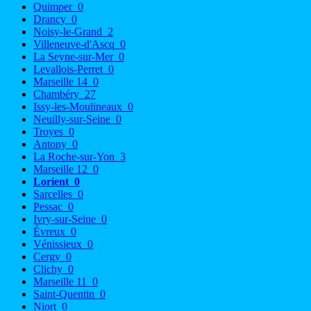
Quimper
0
Drancy
0
Noisy-le-Grand
2
Villeneuve-d'Ascq
0
La Seyne-sur-Mer
0
Levallois-Perret
0
Marseille 14
0
Chambéry
27
Issy-les-Moulineaux
0
Neuilly-sur-Seine
0
Troyes
0
Antony
0
La Roche-sur-Yon
3
Marseille 12
0
Lorient
0
Sarcelles
0
Pessac
0
Ivry-sur-Seine
0
Évreux
0
Vénissieux
0
Cergy
0
Clichy
0
Marseille 11
0
Saint-Quentin
0
Niort
0