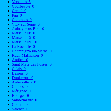
Versailles
5
Courbevoie
0
Créteil
0
Pau
0
Colombes
0
Vitry-sur-Seine
0
Aulnay-sous-Bois
0
Marseille 08
0
Marseille 15
0
Marseille 09
10
La Rochelle
0
Champigny-sur-Marne
0
Rueil-Malmaison
0
Antibes
0
Saint-Maur-des-Fossés
0
Calais
0
Béziers
0
Dunkerque
0
Aubervilliers
0
Cannes
0
Mérignac
0
Bourges
0
Saint-Nazaire
0
Colmar
0
Valence
0