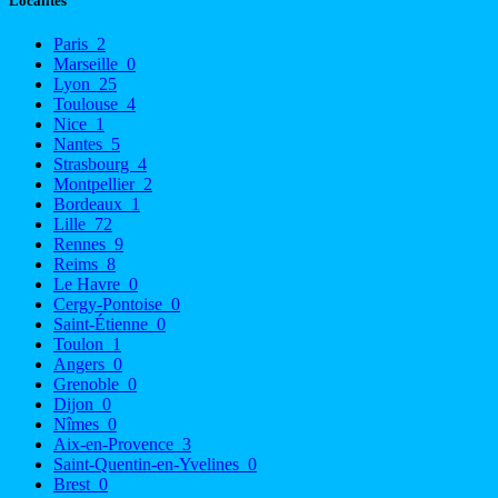
Localités
Paris
2
Marseille
0
Lyon
25
Toulouse
4
Nice
1
Nantes
5
Strasbourg
4
Montpellier
2
Bordeaux
1
Lille
72
Rennes
9
Reims
8
Le Havre
0
Cergy-Pontoise
0
Saint-Étienne
0
Toulon
1
Angers
0
Grenoble
0
Dijon
0
Nîmes
0
Aix-en-Provence
3
Saint-Quentin-en-Yvelines
0
Brest
0