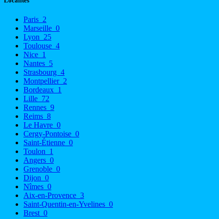
Localités
Paris
2
Marseille
0
Lyon
25
Toulouse
4
Nice
1
Nantes
5
Strasbourg
4
Montpellier
2
Bordeaux
1
Lille
72
Rennes
9
Reims
8
Le Havre
0
Cergy-Pontoise
0
Saint-Étienne
0
Toulon
1
Angers
0
Grenoble
0
Dijon
0
Nîmes
0
Aix-en-Provence
3
Saint-Quentin-en-Yvelines
0
Brest
0