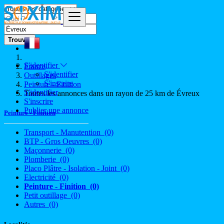
Trouver
S'identifier
France
S'identifier
Outillages
S'inscrire
Peinture - Finition
S'identifier
Toutes les annonces dans un rayon de 25 km de Évreux
S'inscrire
Publier une annonce
Peinture - Finition
Transport - Manutention
(0)
BTP - Gros Oeuvres
(0)
Maçonnerie
(0)
Plomberie
(0)
Placo Plâtre - Isolation - Joint
(0)
Electricité
(0)
Peinture - Finition
(0)
Petit outillage
(0)
Autres
(0)