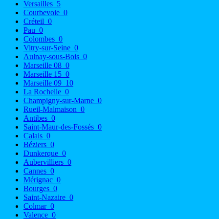
Versailles
5
Courbevoie
0
Créteil
0
Pau
0
Colombes
0
Vitry-sur-Seine
0
Aulnay-sous-Bois
0
Marseille 08
0
Marseille 15
0
Marseille 09
10
La Rochelle
0
Champigny-sur-Marne
0
Rueil-Malmaison
0
Antibes
0
Saint-Maur-des-Fossés
0
Calais
0
Béziers
0
Dunkerque
0
Aubervilliers
0
Cannes
0
Mérignac
0
Bourges
0
Saint-Nazaire
0
Colmar
0
Valence
0