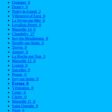
Quimper
0
Drancy
0
Noisy-le-Grand
2
Villeneuve-d'Ascq
0
La Seyne-sur-Mer
0
Levallois-Perret
0
Marseille 14
0
Chambéry
27
Issy-les-Moulineaux
0
Neuilly-sur-Seine
0
Troyes
0
Antony
0
La Roche-sur-Yon
3
Marseille 12
0
Lorient
0
Sarcelles
0
Pessac
0
Ivry-sur-Seine
0
Évreux
0
Vénissieux
0
Cergy
0
Clichy
0
Marseille 11
0
Saint-Quentin
0
Niort
0