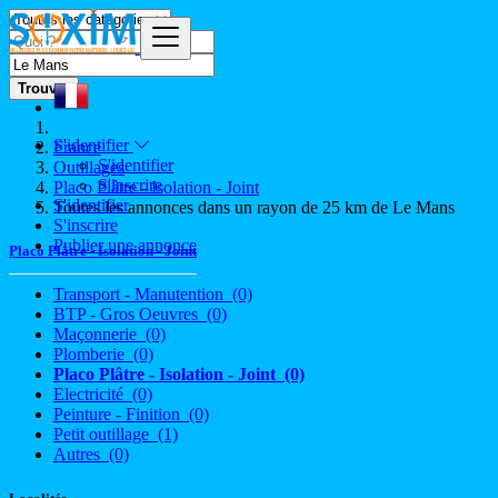
Trouver
S'identifier
France
S'identifier
Outillages
S'inscrire
Placo Plâtre - Isolation - Joint
S'identifier
Toutes les annonces dans un rayon de 25 km de Le Mans
S'inscrire
Publier une annonce
Placo Plâtre - Isolation - Joint
Transport - Manutention
(0)
BTP - Gros Oeuvres
(0)
Maçonnerie
(0)
Plomberie
(0)
Placo Plâtre - Isolation - Joint
(0)
Electricité
(0)
Peinture - Finition
(0)
Petit outillage
(1)
Autres
(0)