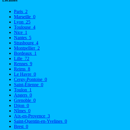
Localités
Paris
2
Marseille
0
Lyon
25
Toulouse
4
Nice
1
Nantes
5
Strasbourg
4
Montpellier
2
Bordeaux
1
Lille
72
Rennes
9
Reims
8
Le Havre
0
Cergy-Pontoise
0
Saint-Étienne
0
Toulon
1
Angers
0
Grenoble
0
Dijon
0
Nîmes
0
Aix-en-Provence
3
Saint-Quentin-en-Yvelines
0
Brest
0