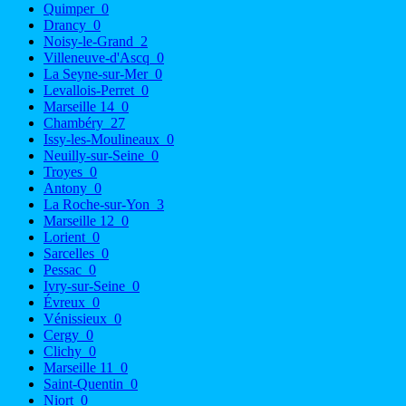
Quimper
0
Drancy
0
Noisy-le-Grand
2
Villeneuve-d'Ascq
0
La Seyne-sur-Mer
0
Levallois-Perret
0
Marseille 14
0
Chambéry
27
Issy-les-Moulineaux
0
Neuilly-sur-Seine
0
Troyes
0
Antony
0
La Roche-sur-Yon
3
Marseille 12
0
Lorient
0
Sarcelles
0
Pessac
0
Ivry-sur-Seine
0
Évreux
0
Vénissieux
0
Cergy
0
Clichy
0
Marseille 11
0
Saint-Quentin
0
Niort
0