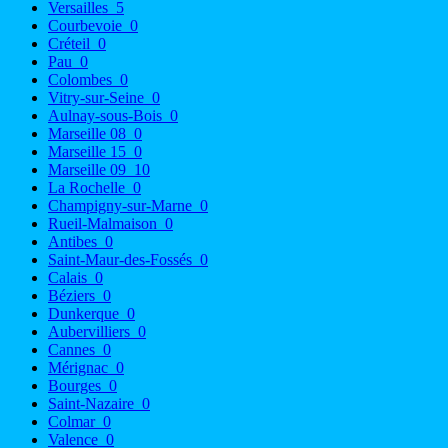
Versailles
5
Courbevoie
0
Créteil
0
Pau
0
Colombes
0
Vitry-sur-Seine
0
Aulnay-sous-Bois
0
Marseille 08
0
Marseille 15
0
Marseille 09
10
La Rochelle
0
Champigny-sur-Marne
0
Rueil-Malmaison
0
Antibes
0
Saint-Maur-des-Fossés
0
Calais
0
Béziers
0
Dunkerque
0
Aubervilliers
0
Cannes
0
Mérignac
0
Bourges
0
Saint-Nazaire
0
Colmar
0
Valence
0