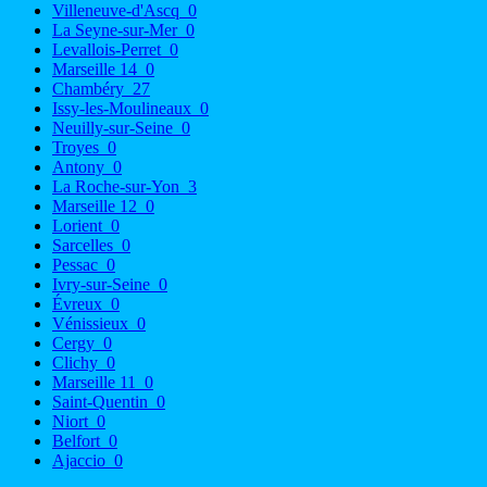
Villeneuve-d'Ascq
0
La Seyne-sur-Mer
0
Levallois-Perret
0
Marseille 14
0
Chambéry
27
Issy-les-Moulineaux
0
Neuilly-sur-Seine
0
Troyes
0
Antony
0
La Roche-sur-Yon
3
Marseille 12
0
Lorient
0
Sarcelles
0
Pessac
0
Ivry-sur-Seine
0
Évreux
0
Vénissieux
0
Cergy
0
Clichy
0
Marseille 11
0
Saint-Quentin
0
Niort
0
Belfort
0
Ajaccio
0