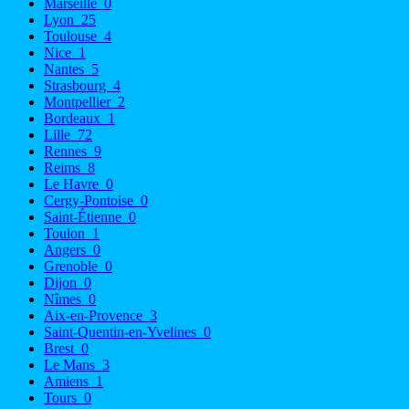
Marseille
0
Lyon
25
Toulouse
4
Nice
1
Nantes
5
Strasbourg
4
Montpellier
2
Bordeaux
1
Lille
72
Rennes
9
Reims
8
Le Havre
0
Cergy-Pontoise
0
Saint-Étienne
0
Toulon
1
Angers
0
Grenoble
0
Dijon
0
Nîmes
0
Aix-en-Provence
3
Saint-Quentin-en-Yvelines
0
Brest
0
Le Mans
3
Amiens
1
Tours
0