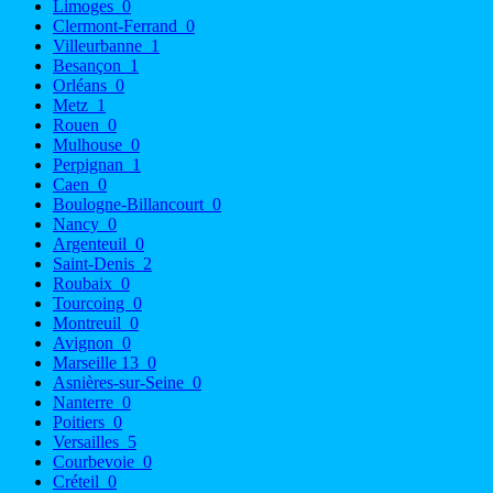
Limoges
0
Clermont-Ferrand
0
Villeurbanne
1
Besançon
1
Orléans
0
Metz
1
Rouen
0
Mulhouse
0
Perpignan
1
Caen
0
Boulogne-Billancourt
0
Nancy
0
Argenteuil
0
Saint-Denis
2
Roubaix
0
Tourcoing
0
Montreuil
0
Avignon
0
Marseille 13
0
Asnières-sur-Seine
0
Nanterre
0
Poitiers
0
Versailles
5
Courbevoie
0
Créteil
0