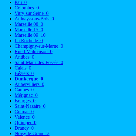
Pau
0
Colombes
0
Vitry-sur-Seine
0
Aulnay-sous-Bois
0
Marseille 08
0
Marseille 15
0
Marseille 09
10
La Rochelle
0
Champigny-sur-Marne
0
Rueil-Malmaison
0
Antibes
0
Saint-Maur-des-Fossés
0
Calais
0
Béziers
0
Dunkerque
0
Aubervilliers
0
Cannes
0
Mérignac
0
Bourges
0
Saint-Nazaire
0
Colmar
0
Valence
0
Quimper
0
Drancy
0
Noisy-le-Grand
2