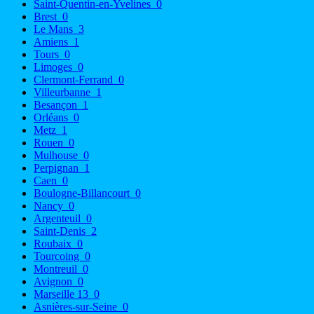
Saint-Quentin-en-Yvelines
0
Brest
0
Le Mans
3
Amiens
1
Tours
0
Limoges
0
Clermont-Ferrand
0
Villeurbanne
1
Besançon
1
Orléans
0
Metz
1
Rouen
0
Mulhouse
0
Perpignan
1
Caen
0
Boulogne-Billancourt
0
Nancy
0
Argenteuil
0
Saint-Denis
2
Roubaix
0
Tourcoing
0
Montreuil
0
Avignon
0
Marseille 13
0
Asnières-sur-Seine
0