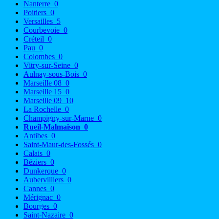
Nanterre
0
Poitiers
0
Versailles
5
Courbevoie
0
Créteil
0
Pau
0
Colombes
0
Vitry-sur-Seine
0
Aulnay-sous-Bois
0
Marseille 08
0
Marseille 15
0
Marseille 09
10
La Rochelle
0
Champigny-sur-Marne
0
Rueil-Malmaison
0
Antibes
0
Saint-Maur-des-Fossés
0
Calais
0
Béziers
0
Dunkerque
0
Aubervilliers
0
Cannes
0
Mérignac
0
Bourges
0
Saint-Nazaire
0