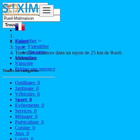
Trouver
S'identifier
France
S'identifier
Sport
S'inscrire
Toutes les annonces dans un rayon de 25 km de Rueil-
S'identifier
Malmaison
S'inscrire
Publier une annonce
Toutes les catégories
Outillages
0
Jardinage
0
Véhicules
0
Sport
0
Evénements
0
Services
0
Ménager
0
Puériculture
0
Cuisine
0
Jeux
0
Loisirs
0