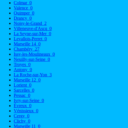
Colmar
0
Valence
0
Quimper
0
Drancy
0
Noisy-le-Grand
2
Villeneuve-d'Ascq
0
La Seyne-sur-Mer
0
Levallois-Perret
0
Marseille 14
0
Chambéry
27
Issy-les-Moulineaux
0
Neuilly-sur-Seine
0
Troyes
0
Antony
0
La Roche-sur-Yon
3
Marseille 12
0
Lorient
0
Sarcelles
0
Pessac
0
Ivry-sur-Seine
0
Évreux
0
Vénissieux
0
Cergy
0
Clichy
0
Marseille 11
0