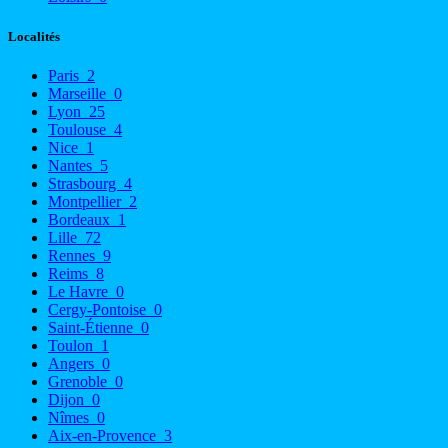
Localités
Paris
2
Marseille
0
Lyon
25
Toulouse
4
Nice
1
Nantes
5
Strasbourg
4
Montpellier
2
Bordeaux
1
Lille
72
Rennes
9
Reims
8
Le Havre
0
Cergy-Pontoise
0
Saint-Étienne
0
Toulon
1
Angers
0
Grenoble
0
Dijon
0
Nîmes
0
Aix-en-Provence
3