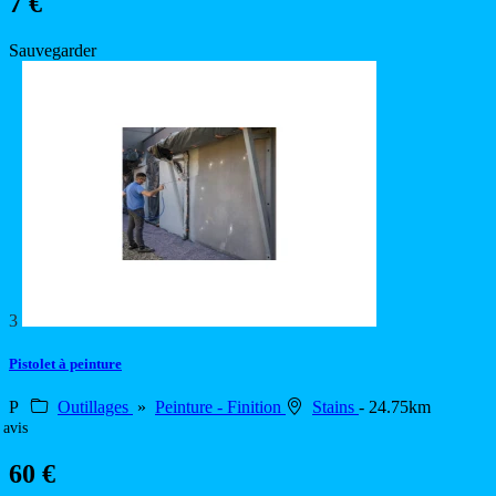
7 €
Sauvegarder
3
Pistolet à peinture
P
Outillages
»
Peinture - Finition
Stains
- 24.75km
 avis
60 €