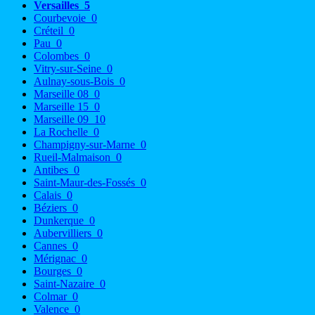
Versailles
5
Courbevoie
0
Créteil
0
Pau
0
Colombes
0
Vitry-sur-Seine
0
Aulnay-sous-Bois
0
Marseille 08
0
Marseille 15
0
Marseille 09
10
La Rochelle
0
Champigny-sur-Marne
0
Rueil-Malmaison
0
Antibes
0
Saint-Maur-des-Fossés
0
Calais
0
Béziers
0
Dunkerque
0
Aubervilliers
0
Cannes
0
Mérignac
0
Bourges
0
Saint-Nazaire
0
Colmar
0
Valence
0