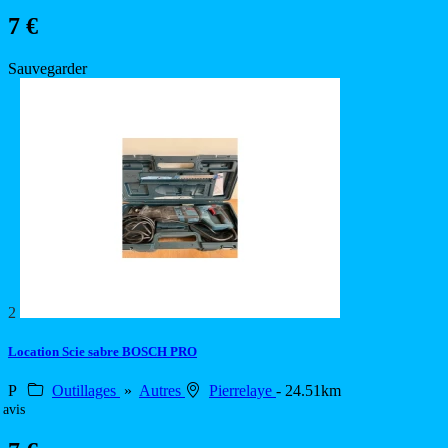
7 €
Sauvegarder
2
Location Scie sabre BOSCH PRO
P
Outillages
»
Autres
Pierrelaye
- 24.51km
 avis