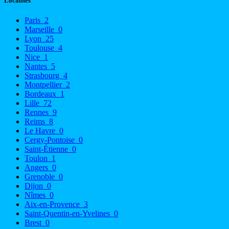
Localités
Paris
2
Marseille
0
Lyon
25
Toulouse
4
Nice
1
Nantes
5
Strasbourg
4
Montpellier
2
Bordeaux
1
Lille
72
Rennes
9
Reims
8
Le Havre
0
Cergy-Pontoise
0
Saint-Étienne
0
Toulon
1
Angers
0
Grenoble
0
Dijon
0
Nîmes
0
Aix-en-Provence
3
Saint-Quentin-en-Yvelines
0
Brest
0