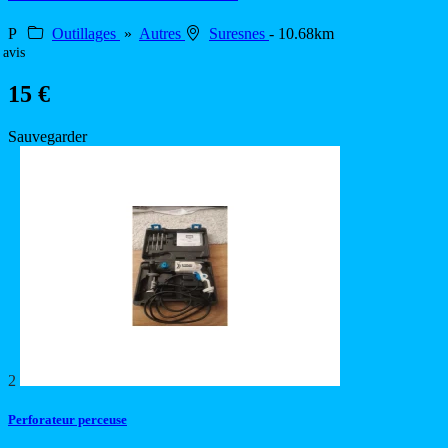
P
Outillages
»
Autres
Suresnes
- 10.68km
 avis
15 €
Sauvegarder
2
Perforateur perceuse