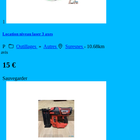
1
Location niveau laser 3 axes
P
Outillages
»
Autres
Suresnes
- 10.68km
 avis
15 €
Sauvegarder