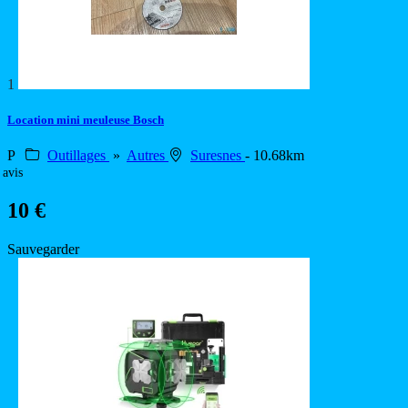
1
Location mini meuleuse Bosch
P
Outillages
»
Autres
Suresnes
- 10.68km
 avis
10 €
Sauvegarder