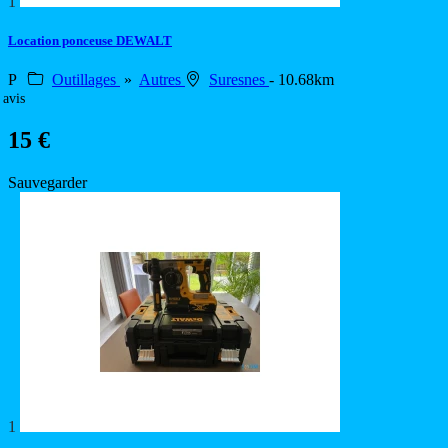
1
Location ponceuse DEWALT
P
Outillages
»
Autres
Suresnes
- 10.68km
 avis
15 €
Sauvegarder
1