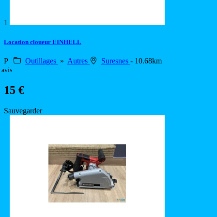
1
Location cloueur EINHELL
P
Outillages
»
Autres
Suresnes
- 10.68km
 avis
15 €
Sauvegarder