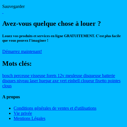
Sauvegarder
Avez-vous quelque chose à louer ?
Louez vos produits et services en ligne GRATUITEMENT. C'est plus facile
que vous pouvez l'imaginer !
Démarrez maintenant!
Mots clés:
bosch
perceuse
visseuse
forets
12v
meuleuse
disqueuse
batterie
disques
niveau
laser
huepar
axe
vert
einhell
cloueur
fixetto
pointes
clous
A propos
Conditions générales de ventes et d'utilisations
Vie privée
Mentions Légales