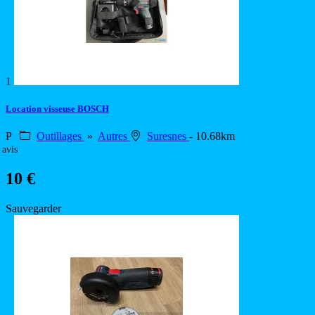
1
Location visseuse BOSCH
P
Outillages
»
Autres
Suresnes
- 10.68km
 avis
10 €
Sauvegarder