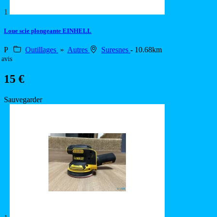
1
Loue scie plongeante EINHELL
P
Outillages
»
Autres
Suresnes
- 10.68km
 avis
15 €
Sauvegarder