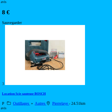
 avis
8 €
Sauvegarder
3
Location Scie sauteuse BOSCH
P
Outillages
»
Autres
Pierrelaye
- 24.51km
 avis