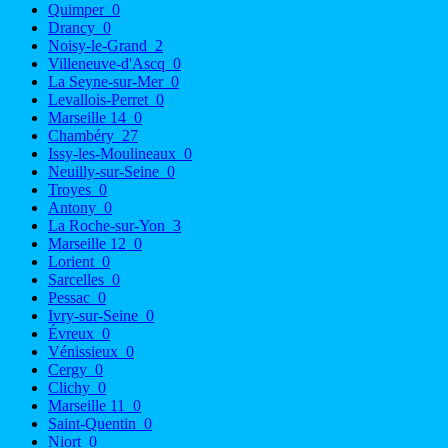
Quimper
0
Drancy
0
Noisy-le-Grand
2
Villeneuve-d'Ascq
0
La Seyne-sur-Mer
0
Levallois-Perret
0
Marseille 14
0
Chambéry
27
Issy-les-Moulineaux
0
Neuilly-sur-Seine
0
Troyes
0
Antony
0
La Roche-sur-Yon
3
Marseille 12
0
Lorient
0
Sarcelles
0
Pessac
0
Ivry-sur-Seine
0
Évreux
0
Vénissieux
0
Cergy
0
Clichy
0
Marseille 11
0
Saint-Quentin
0
Niort
0