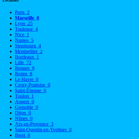
Localités
Paris
2
Marseille
0
Lyon
25
Toulouse
4
Nice
1
Nantes
5
Strasbourg
4
Montpellier
2
Bordeaux
1
Lille
72
Rennes
9
Reims
8
Le Havre
0
Cergy-Pontoise
0
Saint-Étienne
0
Toulon
1
Angers
0
Grenoble
0
Dijon
0
Nîmes
0
Aix-en-Provence
3
Saint-Quentin-en-Yvelines
0
Brest
0