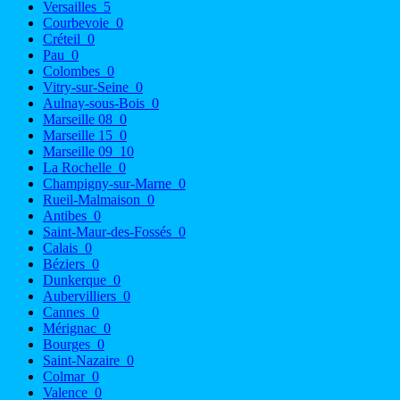
Versailles
5
Courbevoie
0
Créteil
0
Pau
0
Colombes
0
Vitry-sur-Seine
0
Aulnay-sous-Bois
0
Marseille 08
0
Marseille 15
0
Marseille 09
10
La Rochelle
0
Champigny-sur-Marne
0
Rueil-Malmaison
0
Antibes
0
Saint-Maur-des-Fossés
0
Calais
0
Béziers
0
Dunkerque
0
Aubervilliers
0
Cannes
0
Mérignac
0
Bourges
0
Saint-Nazaire
0
Colmar
0
Valence
0