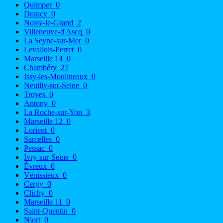
Quimper
0
Drancy
0
Noisy-le-Grand
2
Villeneuve-d'Ascq
0
La Seyne-sur-Mer
0
Levallois-Perret
0
Marseille 14
0
Chambéry
27
Issy-les-Moulineaux
0
Neuilly-sur-Seine
0
Troyes
0
Antony
0
La Roche-sur-Yon
3
Marseille 12
0
Lorient
0
Sarcelles
0
Pessac
0
Ivry-sur-Seine
0
Évreux
0
Vénissieux
0
Cergy
0
Clichy
0
Marseille 11
0
Saint-Quentin
0
Niort
0