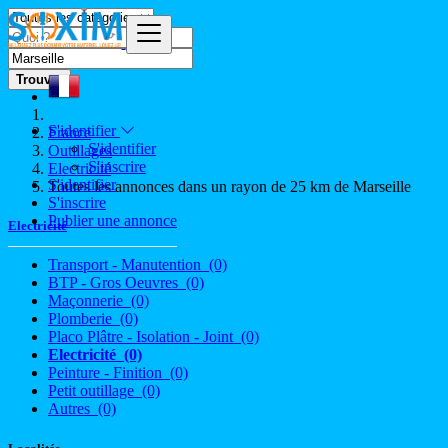
Trouver
S'identifier
France
S'identifier
Outillages
S'inscrire
Electricité
S'identifier
Toutes les annonces dans un rayon de 25 km de Marseille
S'inscrire
Publier une annonce
Electricité
Transport - Manutention
(0)
BTP - Gros Oeuvres
(0)
Maçonnerie
(0)
Plomberie
(0)
Placo Plâtre - Isolation - Joint
(0)
Electricité
(0)
Peinture - Finition
(0)
Petit outillage
(0)
Autres
(0)