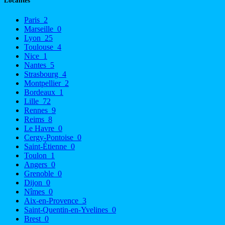
Localités
Paris
2
Marseille
0
Lyon
25
Toulouse
4
Nice
1
Nantes
5
Strasbourg
4
Montpellier
2
Bordeaux
1
Lille
72
Rennes
9
Reims
8
Le Havre
0
Cergy-Pontoise
0
Saint-Étienne
0
Toulon
1
Angers
0
Grenoble
0
Dijon
0
Nîmes
0
Aix-en-Provence
3
Saint-Quentin-en-Yvelines
0
Brest
0