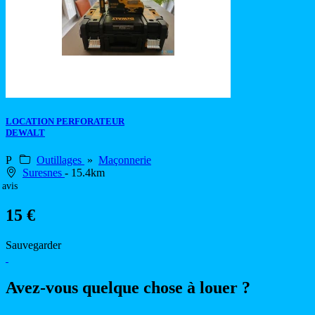
LOCATION PERFORATEUR
DEWALT
P
Outillages
»
Maçonnerie
Suresnes
- 15.4km
 avis
15 €
Sauvegarder
Avez-vous quelque chose à louer ?