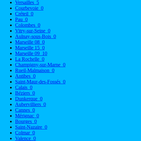
Versailles
5
Courbevoie
0
Créteil
0
Pau
0
Colombes
0
Vitry-sur-Seine
0
Aulnay-sous-Bois
0
Marseille 08
0
Marseille 15
0
Marseille 09
10
La Rochelle
0
Champigny-sur-Marne
0
Rueil-Malmaison
0
Antibes
0
Saint-Maur-des-Fossés
0
Calais
0
Béziers
0
Dunkerque
0
Aubervilliers
0
Cannes
0
Mérignac
0
Bourges
0
Saint-Nazaire
0
Colmar
0
Valence
0