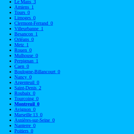
Le Mans
3
Amiens
1
Tours
0
Limoges
0
Clermont-Ferrand
0
Villeurbanne
1
Besançon
1
Orléans
0
Metz
1
Rouen
0
Mulhouse
0
Perpignan
1
Caen
0
Boulogne-Billancourt
0
Nancy
0
Argenteuil
0
Saint-Denis
2
Roubaix
0
Tourcoing
0
Montreuil
0
Avignon
0
Marseille 13
0
Asnières-sur-Seine
0
Nanterre
0
Poitiers
0