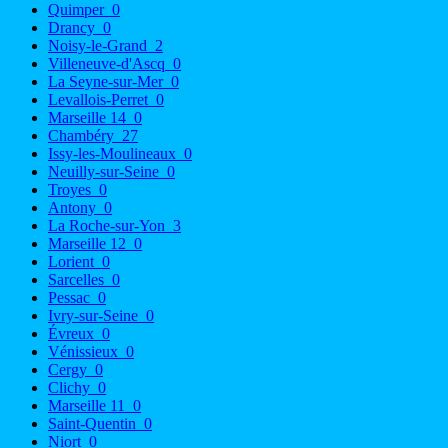
Quimper
0
Drancy
0
Noisy-le-Grand
2
Villeneuve-d'Ascq
0
La Seyne-sur-Mer
0
Levallois-Perret
0
Marseille 14
0
Chambéry
27
Issy-les-Moulineaux
0
Neuilly-sur-Seine
0
Troyes
0
Antony
0
La Roche-sur-Yon
3
Marseille 12
0
Lorient
0
Sarcelles
0
Pessac
0
Ivry-sur-Seine
0
Évreux
0
Vénissieux
0
Cergy
0
Clichy
0
Marseille 11
0
Saint-Quentin
0
Niort
0