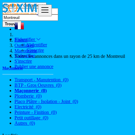
Trouver
S'identifier
France
S'identifier
Outillages
S'inscrire
Maçonnerie
S'identifier
Toutes les annonces dans un rayon de 25 km de Montreuil
S'inscrire
Publier une annonce
Maçonnerie
Transport - Manutention
(0)
BTP - Gros Oeuvres
(0)
Maçonnerie
(0)
Plomberie
(0)
Placo Plâtre - Isolation - Joint
(0)
Electricité
(0)
Peinture - Finition
(0)
Petit outillage
(0)
Autres
(0)