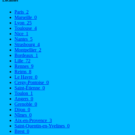
Localités
Paris
2
Marseille
0
Lyon
25
Toulouse
4
Nice
1
Nantes
5
Strasbourg
4
Montpellier
2
Bordeaux
1
Lille
72
Rennes
9
Reims
8
Le Havre
0
Cergy-Pontoise
0
Saint-Étienne
0
Toulon
1
Angers
0
Grenoble
0
Dijon
0
Nîmes
0
Aix-en-Provence
3
Saint-Quentin-en-Yvelines
0
Brest
0