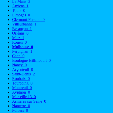
Le Mans
3
Amiens
1
Tours
0
Limoges
0
Clermont-Ferrand
0
Villeurbanne
1
Besançon
1
Orléans
0
Metz
1
Rouen
0
Mulhouse
0
Perpignan
1
Caen
0
Boulogne-Billancourt
0
Nancy
0
Argenteuil
0
Saint-Denis
2
Roubaix
0
Tourcoing
0
Montreuil
0
Avignon
0
Marseille 13
0
Asnières-sur-Seine
0
Nanterre
0
Poitiers
0