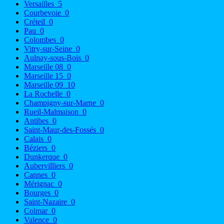
Versailles
5
Courbevoie
0
Créteil
0
Pau
0
Colombes
0
Vitry-sur-Seine
0
Aulnay-sous-Bois
0
Marseille 08
0
Marseille 15
0
Marseille 09
10
La Rochelle
0
Champigny-sur-Marne
0
Rueil-Malmaison
0
Antibes
0
Saint-Maur-des-Fossés
0
Calais
0
Béziers
0
Dunkerque
0
Aubervilliers
0
Cannes
0
Mérignac
0
Bourges
0
Saint-Nazaire
0
Colmar
0
Valence
0