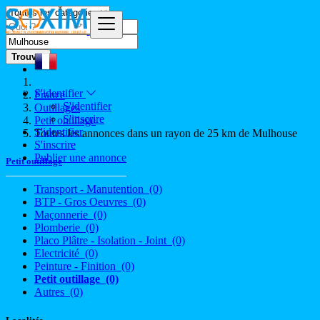
Trouver
S'identifier
France
S'identifier
Outillages
S'inscrire
Petit outillage
S'identifier
Toutes les annonces dans un rayon de 25 km de Mulhouse
S'inscrire
Publier une annonce
Petit outillage
Transport - Manutention
(0)
BTP - Gros Oeuvres
(0)
Maçonnerie
(0)
Plomberie
(0)
Placo Plâtre - Isolation - Joint
(0)
Electricité
(0)
Peinture - Finition
(0)
Petit outillage
(0)
Autres
(0)