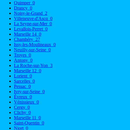
Quimper
0
Drancy
0
Noisy-le-Grand
2
Villeneuve-d'Ascq
0
La Seyne-sur-Mer
0
Levallois-Perret
0
Marseille 14
0
Chambéry
27
Issy-les-Moulineaux
0
Neuilly-sur-Seine
0
Troyes
0
Antony
0
La Roche-sur-Yon
3
Marseille 12
0
Lorient
0
Sarcelles
0
Pessac
0
Ivry-sur-Seine
0
Évreux
0
Vénissieux
0
Cergy
0
Clichy
0
Marseille 11
0
Saint-Quentin
0
Niort
0