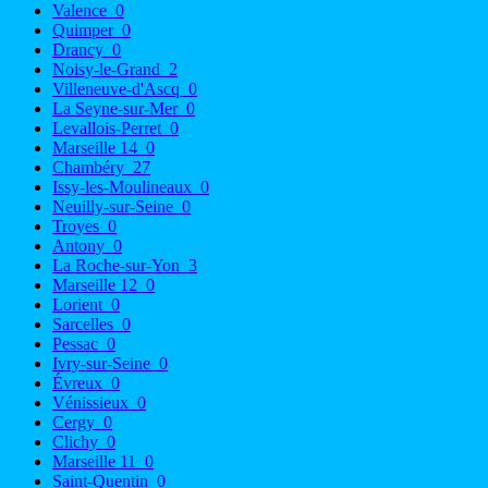
Valence
0
Quimper
0
Drancy
0
Noisy-le-Grand
2
Villeneuve-d'Ascq
0
La Seyne-sur-Mer
0
Levallois-Perret
0
Marseille 14
0
Chambéry
27
Issy-les-Moulineaux
0
Neuilly-sur-Seine
0
Troyes
0
Antony
0
La Roche-sur-Yon
3
Marseille 12
0
Lorient
0
Sarcelles
0
Pessac
0
Ivry-sur-Seine
0
Évreux
0
Vénissieux
0
Cergy
0
Clichy
0
Marseille 11
0
Saint-Quentin
0