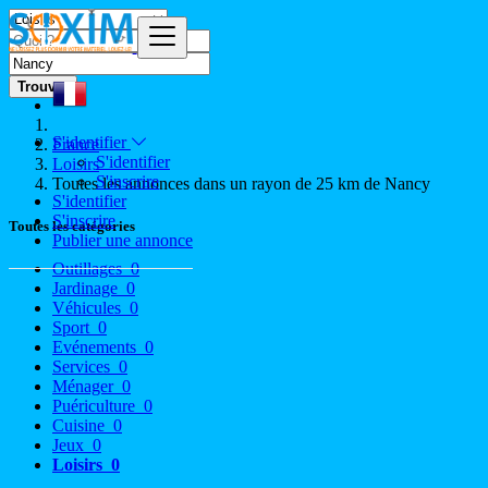
Trouver
S'identifier
France
S'identifier
Loisirs
S'inscrire
Toutes les annonces dans un rayon de 25 km de Nancy
S'identifier
S'inscrire
Toutes les catégories
Publier une annonce
Outillages
0
Jardinage
0
Véhicules
0
Sport
0
Evénements
0
Services
0
Ménager
0
Puériculture
0
Cuisine
0
Jeux
0
Loisirs
0