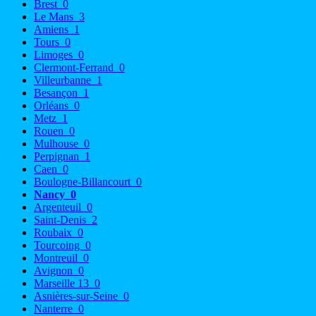
Brest
0
Le Mans
3
Amiens
1
Tours
0
Limoges
0
Clermont-Ferrand
0
Villeurbanne
1
Besançon
1
Orléans
0
Metz
1
Rouen
0
Mulhouse
0
Perpignan
1
Caen
0
Boulogne-Billancourt
0
Nancy
0
Argenteuil
0
Saint-Denis
2
Roubaix
0
Tourcoing
0
Montreuil
0
Avignon
0
Marseille 13
0
Asnières-sur-Seine
0
Nanterre
0