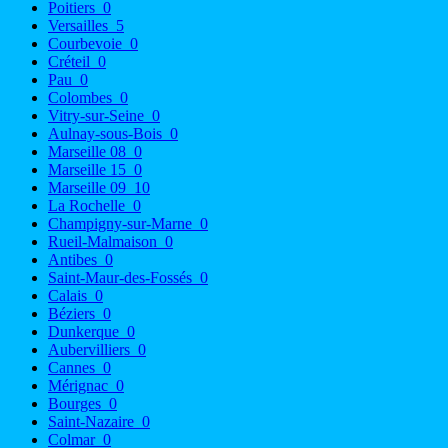
Poitiers
0
Versailles
5
Courbevoie
0
Créteil
0
Pau
0
Colombes
0
Vitry-sur-Seine
0
Aulnay-sous-Bois
0
Marseille 08
0
Marseille 15
0
Marseille 09
10
La Rochelle
0
Champigny-sur-Marne
0
Rueil-Malmaison
0
Antibes
0
Saint-Maur-des-Fossés
0
Calais
0
Béziers
0
Dunkerque
0
Aubervilliers
0
Cannes
0
Mérignac
0
Bourges
0
Saint-Nazaire
0
Colmar
0