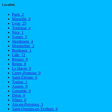
Localités
Paris
2
Marseille
0
Lyon
25
Toulouse
4
Nice
1
Nantes
5
Strasbourg
4
Montpellier
2
Bordeaux
1
Lille
72
Rennes
9
Reims
8
Le Havre
0
Cergy-Pontoise
0
Saint-Étienne
0
Toulon
1
Angers
0
Grenoble
0
Dijon
0
Nîmes
0
Aix-en-Provence
3
Saint-Quentin-en-Yvelines
0