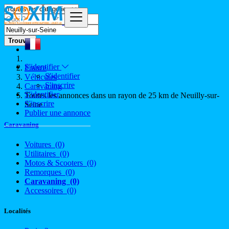
Trouver
S'identifier
France
S'identifier
Véhicules
S'inscrire
Caravaning
S'identifier
Toutes les annonces dans un rayon de 25 km de Neuilly-sur-
S'inscrire
Seine
Publier une annonce
Caravaning
Voitures
(0)
Utilitaires
(0)
Motos & Scooters
(0)
Remorques
(0)
Caravaning
(0)
Accessoires
(0)
Localités