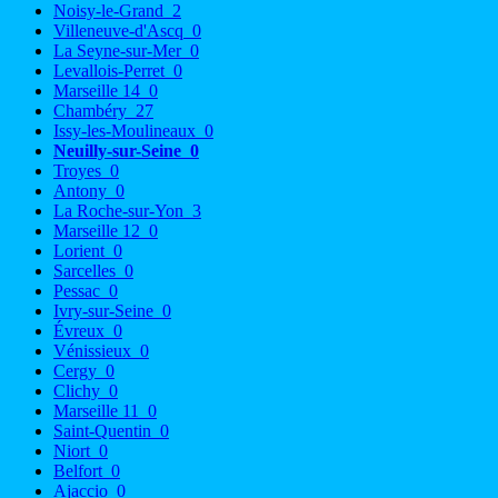
Noisy-le-Grand
2
Villeneuve-d'Ascq
0
La Seyne-sur-Mer
0
Levallois-Perret
0
Marseille 14
0
Chambéry
27
Issy-les-Moulineaux
0
Neuilly-sur-Seine
0
Troyes
0
Antony
0
La Roche-sur-Yon
3
Marseille 12
0
Lorient
0
Sarcelles
0
Pessac
0
Ivry-sur-Seine
0
Évreux
0
Vénissieux
0
Cergy
0
Clichy
0
Marseille 11
0
Saint-Quentin
0
Niort
0
Belfort
0
Ajaccio
0