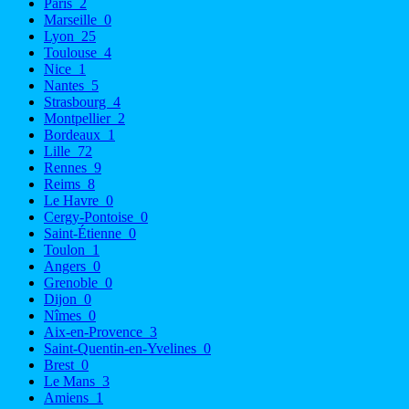
Paris
2
Marseille
0
Lyon
25
Toulouse
4
Nice
1
Nantes
5
Strasbourg
4
Montpellier
2
Bordeaux
1
Lille
72
Rennes
9
Reims
8
Le Havre
0
Cergy-Pontoise
0
Saint-Étienne
0
Toulon
1
Angers
0
Grenoble
0
Dijon
0
Nîmes
0
Aix-en-Provence
3
Saint-Quentin-en-Yvelines
0
Brest
0
Le Mans
3
Amiens
1