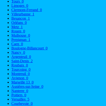
Tours
0
Limoges
0
Clermont-Ferrand
0
Villeurbanne
1
Besançon
1
Orléans
0
Metz
1
Rouen
0
Mulhouse
0
Perpignan
1
Caen
0
Boulogne-Billancourt
0
Nancy
0
Argenteuil
0
Saint-Denis
2
Roubaix
0
Tourcoing
0
Montreuil
0
Avignon
0
Marseille 13
0
Asnières-sur-Seine
0
Nanterre
0
Poitiers
0
Versailles
5
Courbevoie
0