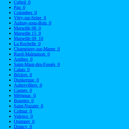
Créteil
0
Pau
0
Colombes
0
Vitry-sur-Seine
0
Aulnay-sous-Bois
0
Marseille 08
0
Marseille 15
0
Marseille 09
10
La Rochelle
0
Champigny-sur-Marne
0
Rueil-Malmaison
0
Antibes
0
Saint-Maur-des-Fossés
0
Calais
0
Béziers
0
Dunkerque
0
Aubervilliers
0
Cannes
0
Mérignac
0
Bourges
0
Saint-Nazaire
0
Colmar
0
Valence
0
Quimper
0
Drancy
0