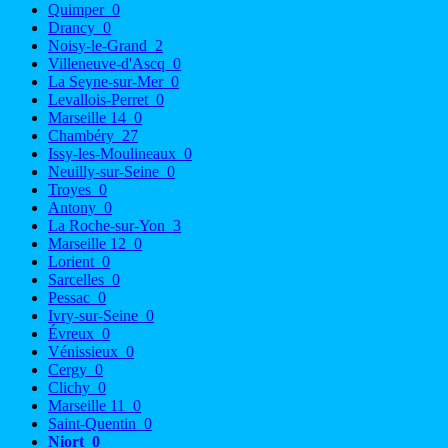
Quimper
0
Drancy
0
Noisy-le-Grand
2
Villeneuve-d'Ascq
0
La Seyne-sur-Mer
0
Levallois-Perret
0
Marseille 14
0
Chambéry
27
Issy-les-Moulineaux
0
Neuilly-sur-Seine
0
Troyes
0
Antony
0
La Roche-sur-Yon
3
Marseille 12
0
Lorient
0
Sarcelles
0
Pessac
0
Ivry-sur-Seine
0
Évreux
0
Vénissieux
0
Cergy
0
Clichy
0
Marseille 11
0
Saint-Quentin
0
Niort
0