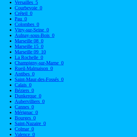
Versailles
5
Courbevoie
0
Créteil
0
Pau
0
Colombes
0
Vitry-sur-Seine
0
Aulnay-sous-Bois
0
Marseille 08
0
Marseille 15
0
Marseille 09
10
La Rochelle
0
Champigny-sur-Marne
0
Rueil-Malmaison
0
Antibes
0
Saint-Maur-des-Fossés
0
Calais
0
Béziers
0
Dunkerque
0
Aubervilliers
0
Cannes
0
Mérignac
0
Bourges
0
Saint-Nazaire
0
Colmar
0
Valence
0