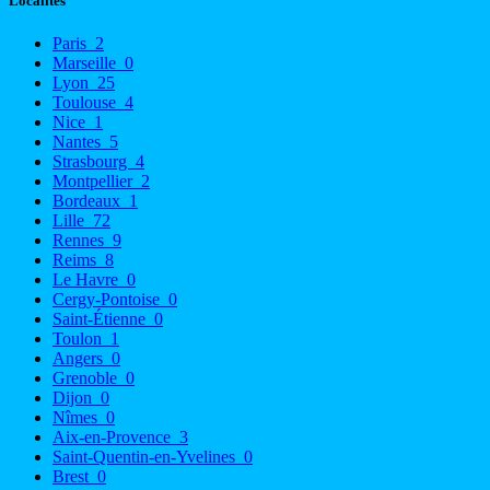
Localités
Paris
2
Marseille
0
Lyon
25
Toulouse
4
Nice
1
Nantes
5
Strasbourg
4
Montpellier
2
Bordeaux
1
Lille
72
Rennes
9
Reims
8
Le Havre
0
Cergy-Pontoise
0
Saint-Étienne
0
Toulon
1
Angers
0
Grenoble
0
Dijon
0
Nîmes
0
Aix-en-Provence
3
Saint-Quentin-en-Yvelines
0
Brest
0