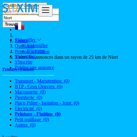
Trouver
S'identifier
France
S'identifier
Outillages
S'inscrire
Peinture - Finition
S'identifier
Toutes les annonces dans un rayon de 25 km de Niort
S'inscrire
Publier une annonce
Peinture - Finition
Transport - Manutention
(0)
BTP - Gros Oeuvres
(0)
Maçonnerie
(0)
Plomberie
(0)
Placo Plâtre - Isolation - Joint
(0)
Electricité
(0)
Peinture - Finition
(0)
Petit outillage
(0)
Autres
(0)