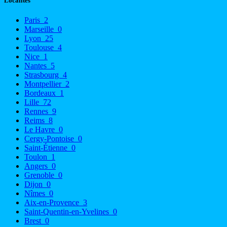
Localités
Paris
2
Marseille
0
Lyon
25
Toulouse
4
Nice
1
Nantes
5
Strasbourg
4
Montpellier
2
Bordeaux
1
Lille
72
Rennes
9
Reims
8
Le Havre
0
Cergy-Pontoise
0
Saint-Étienne
0
Toulon
1
Angers
0
Grenoble
0
Dijon
0
Nîmes
0
Aix-en-Provence
3
Saint-Quentin-en-Yvelines
0
Brest
0