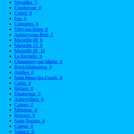
Versailles
5
Courbevoie
0
Créteil
0
Pau
0
Colombes
0
Vitry-sur-Seine
0
Aulnay-sous-Bois
0
Marseille 08
0
Marseille 15
0
Marseille 09
10
La Rochelle
0
Champigny-sur-Marne
0
Rueil-Malmaison
0
Antibes
0
Saint-Maur-des-Fossés
0
Calais
0
Béziers
0
Dunkerque
0
Aubervilliers
0
Cannes
0
Mérignac
0
Bourges
0
Saint-Nazaire
0
Colmar
0
Valence
0