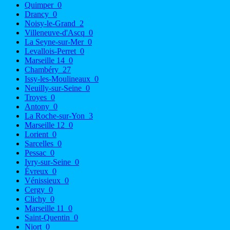
Quimper
0
Drancy
0
Noisy-le-Grand
2
Villeneuve-d'Ascq
0
La Seyne-sur-Mer
0
Levallois-Perret
0
Marseille 14
0
Chambéry
27
Issy-les-Moulineaux
0
Neuilly-sur-Seine
0
Troyes
0
Antony
0
La Roche-sur-Yon
3
Marseille 12
0
Lorient
0
Sarcelles
0
Pessac
0
Ivry-sur-Seine
0
Évreux
0
Vénissieux
0
Cergy
0
Clichy
0
Marseille 11
0
Saint-Quentin
0
Niort
0