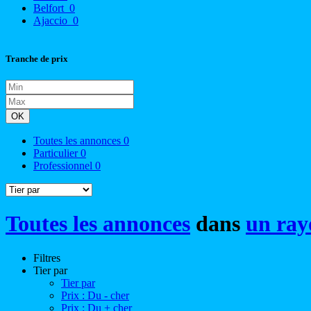
Belfort
0
Ajaccio
0
Tranche de prix
OK
Toutes les annonces
0
Particulier
0
Professionnel
0
Toutes les annonces
dans
un ray
Filtres
Tier par
Tier par
Prix : Du - cher
Prix : Du + cher