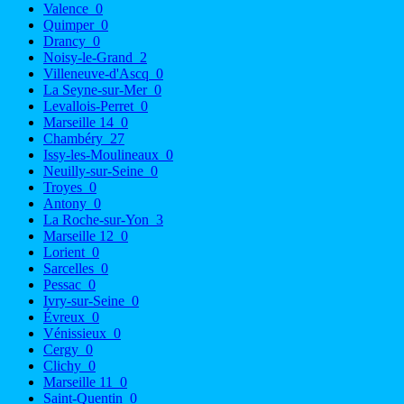
Valence
0
Quimper
0
Drancy
0
Noisy-le-Grand
2
Villeneuve-d'Ascq
0
La Seyne-sur-Mer
0
Levallois-Perret
0
Marseille 14
0
Chambéry
27
Issy-les-Moulineaux
0
Neuilly-sur-Seine
0
Troyes
0
Antony
0
La Roche-sur-Yon
3
Marseille 12
0
Lorient
0
Sarcelles
0
Pessac
0
Ivry-sur-Seine
0
Évreux
0
Vénissieux
0
Cergy
0
Clichy
0
Marseille 11
0
Saint-Quentin
0