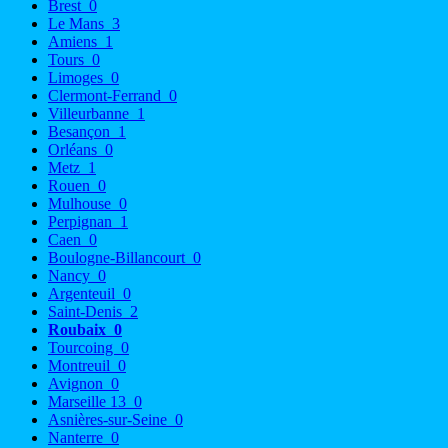
Brest
0
Le Mans
3
Amiens
1
Tours
0
Limoges
0
Clermont-Ferrand
0
Villeurbanne
1
Besançon
1
Orléans
0
Metz
1
Rouen
0
Mulhouse
0
Perpignan
1
Caen
0
Boulogne-Billancourt
0
Nancy
0
Argenteuil
0
Saint-Denis
2
Roubaix
0
Tourcoing
0
Montreuil
0
Avignon
0
Marseille 13
0
Asnières-sur-Seine
0
Nanterre
0