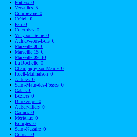
Poitiers
0
Versailles
5
Courbevoie
0
Créteil
0
Pau
0
Colombes
0
Vitry-sur-Seine
0
Aulnay-sous-Bois
0
Marseille 08
0
Marseille 15
0
Marseille 09
10
La Rochelle
0
Champigny-sur-Marne
0
Rueil-Malmaison
0
Antibes
0
Saint-Maur-des-Fossés
0
Calais
0
Béziers
0
Dunkerque
0
Aubervilliers
0
Cannes
0
Mérignac
0
Bourges
0
Saint-Nazaire
0
Colmar
0