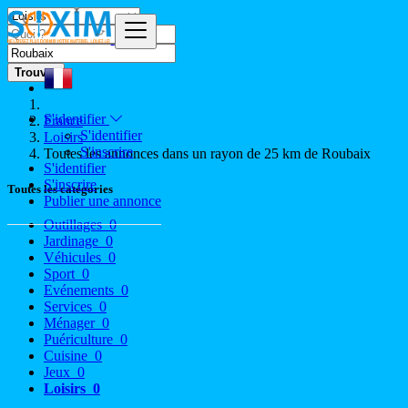
Trouver
S'identifier
France
S'identifier
Loisirs
S'inscrire
Toutes les annonces dans un rayon de 25 km de Roubaix
S'identifier
S'inscrire
Toutes les catégories
Publier une annonce
Outillages
0
Jardinage
0
Véhicules
0
Sport
0
Evénements
0
Services
0
Ménager
0
Puériculture
0
Cuisine
0
Jeux
0
Loisirs
0