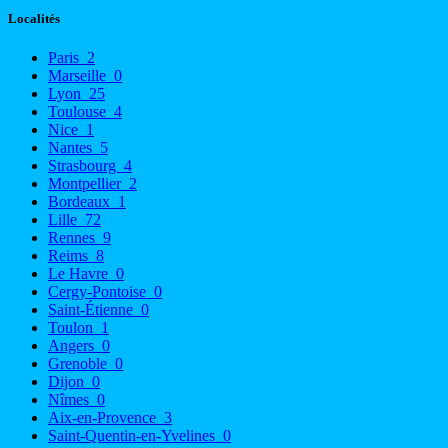
Localités
Paris
2
Marseille
0
Lyon
25
Toulouse
4
Nice
1
Nantes
5
Strasbourg
4
Montpellier
2
Bordeaux
1
Lille
72
Rennes
9
Reims
8
Le Havre
0
Cergy-Pontoise
0
Saint-Étienne
0
Toulon
1
Angers
0
Grenoble
0
Dijon
0
Nîmes
0
Aix-en-Provence
3
Saint-Quentin-en-Yvelines
0