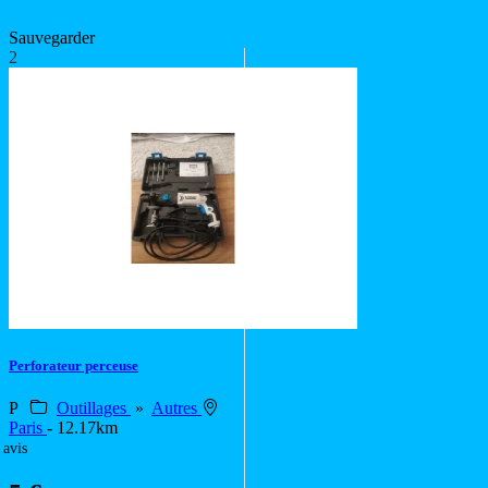
Sauvegarder
2
Perforateur perceuse
P
Outillages
»
Autres
Paris
- 12.17km
 avis