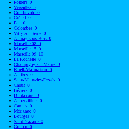
Poitiers
0
Versailles
5
Courbevoie
0
Créteil
0
Pau
0
Colombes
0
Vitry-sur-Seine
0
Aulnay-sous-Bois
0
Marseille 08
0
Marseille 15
0
Marseille 09
10
La Rochelle
0
Champigny-sur-Marne
0
Rueil-Malmaison
0
Antibes
0
Saint-Maur-des-Fossés
0
Calais
0
Béziers
0
Dunkerque
0
Aubervilliers
0
Cannes
0
Mérignac
0
Bourges
0
Saint-Nazaire
0
Colmar
0