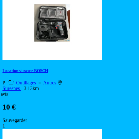
Location visseuse BOSCH
P
Outillages
»
Autres
Suresnes
- 3.13km
 avis
10 €
Sauvegarder
1