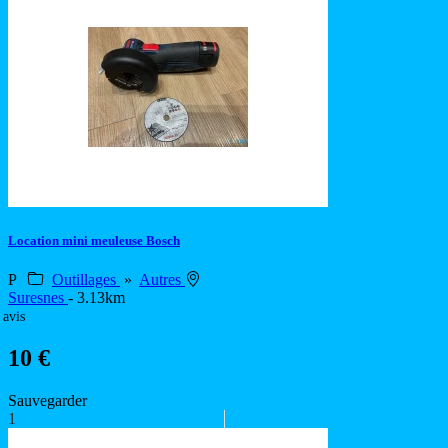
Location mini meuleuse Bosch
P
Outillages
»
Autres
Suresnes
- 3.13km
 avis
10 €
Sauvegarder
1