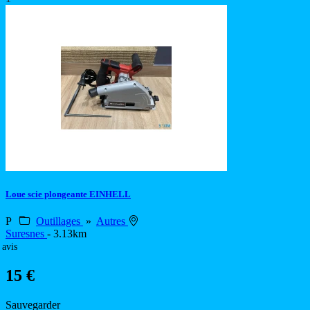
Loue scie plongeante EINHELL
P
Outillages
»
Autres
Suresnes
- 3.13km
 avis
15 €
Sauvegarder