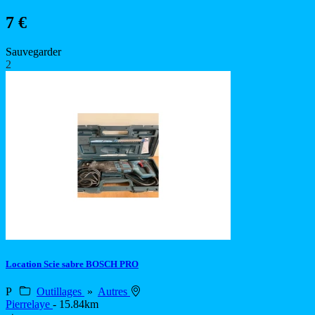
7 €
Sauvegarder
2
Location Scie sabre BOSCH PRO
P
Outillages
»
Autres
Pierrelaye
- 15.84km