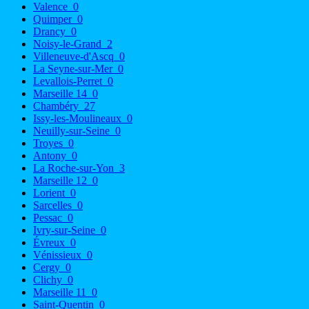
Valence
0
Quimper
0
Drancy
0
Noisy-le-Grand
2
Villeneuve-d'Ascq
0
La Seyne-sur-Mer
0
Levallois-Perret
0
Marseille 14
0
Chambéry
27
Issy-les-Moulineaux
0
Neuilly-sur-Seine
0
Troyes
0
Antony
0
La Roche-sur-Yon
3
Marseille 12
0
Lorient
0
Sarcelles
0
Pessac
0
Ivry-sur-Seine
0
Évreux
0
Vénissieux
0
Cergy
0
Clichy
0
Marseille 11
0
Saint-Quentin
0