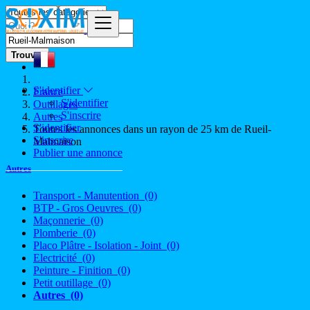
Trouver
S'identifier
France
S'identifier
Outillages
S'inscrire
Autres
S'identifier
Toutes les annonces dans un rayon de 25 km de Rueil-
S'inscrire
Malmaison
Publier une annonce
Autres
Transport - Manutention
(0)
BTP - Gros Oeuvres
(0)
Maçonnerie
(0)
Plomberie
(0)
Placo Plâtre - Isolation - Joint
(0)
Electricité
(0)
Peinture - Finition
(0)
Petit outillage
(0)
Autres
(0)