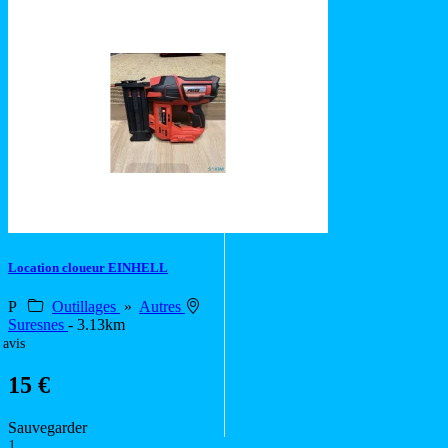
Location cloueur EINHELL
P
Outillages
»
Autres
Suresnes
- 3.13km
 avis
15 €
Sauvegarder
1