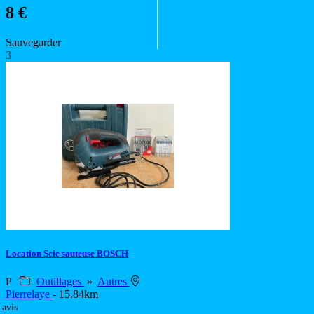
8 €
Sauvegarder
3
Location Scie sauteuse BOSCH
P
Outillages
»
Autres
Pierrelaye
- 15.84km
 avis