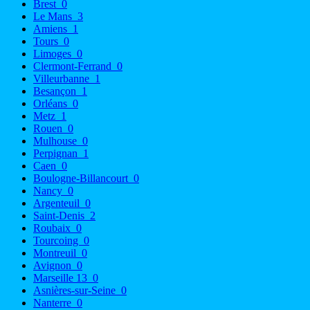
Brest
0
Le Mans
3
Amiens
1
Tours
0
Limoges
0
Clermont-Ferrand
0
Villeurbanne
1
Besançon
1
Orléans
0
Metz
1
Rouen
0
Mulhouse
0
Perpignan
1
Caen
0
Boulogne-Billancourt
0
Nancy
0
Argenteuil
0
Saint-Denis
2
Roubaix
0
Tourcoing
0
Montreuil
0
Avignon
0
Marseille 13
0
Asnières-sur-Seine
0
Nanterre
0