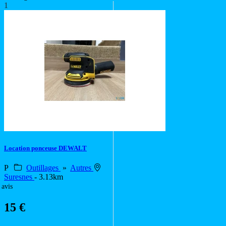
1
Location ponceuse DEWALT
P
Outillages
»
Autres
Suresnes
- 3.13km
 avis
15 €