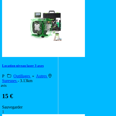
Location niveau laser 3 axes
P
Outillages
»
Autres
Suresnes
- 3.13km
 avis
15 €
Sauvegarder
1