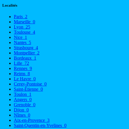
Localités
Paris
2
Marseille
0
Lyon
25
Toulouse
4
Nice
1
Nantes
5
Strasbourg
4
Montpellier
2
Bordeaux
1
Lille
72
Rennes
9
Reims
8
Le Havre
0
Cergy-Pontoise
0
Saint-Étienne
0
Toulon
1
Angers
0
Grenoble
0
Dijon
0
Nîmes
0
Aix-en-Provence
3
Saint-Quentin-en-Yvelines
0