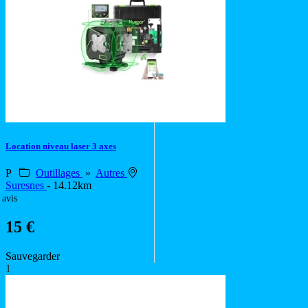
Location niveau laser 3 axes
P
Outillages
»
Autres
Suresnes
- 14.12km
 avis
15 €
Sauvegarder
1