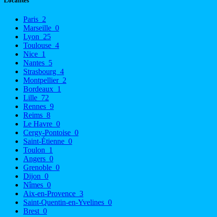
Localités
Paris
2
Marseille
0
Lyon
25
Toulouse
4
Nice
1
Nantes
5
Strasbourg
4
Montpellier
2
Bordeaux
1
Lille
72
Rennes
9
Reims
8
Le Havre
0
Cergy-Pontoise
0
Saint-Étienne
0
Toulon
1
Angers
0
Grenoble
0
Dijon
0
Nîmes
0
Aix-en-Provence
3
Saint-Quentin-en-Yvelines
0
Brest
0