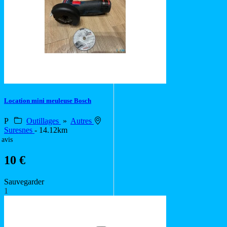
Location mini meuleuse Bosch
P
Outillages
»
Autres
Suresnes
- 14.12km
 avis
10 €
Sauvegarder
1