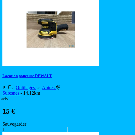
Location ponceuse DEWALT
P
Outillages
»
Autres
Suresnes
- 14.12km
 avis
15 €
Sauvegarder
1