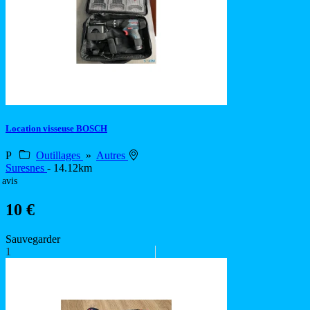
Location visseuse BOSCH
P
Outillages
»
Autres
Suresnes
- 14.12km
 avis
10 €
Sauvegarder
1