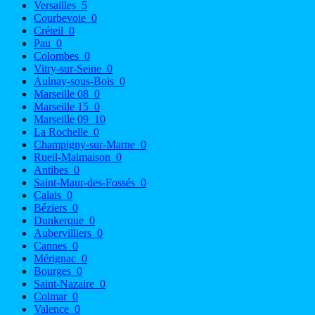
Versailles
5
Courbevoie
0
Créteil
0
Pau
0
Colombes
0
Vitry-sur-Seine
0
Aulnay-sous-Bois
0
Marseille 08
0
Marseille 15
0
Marseille 09
10
La Rochelle
0
Champigny-sur-Marne
0
Rueil-Malmaison
0
Antibes
0
Saint-Maur-des-Fossés
0
Calais
0
Béziers
0
Dunkerque
0
Aubervilliers
0
Cannes
0
Mérignac
0
Bourges
0
Saint-Nazaire
0
Colmar
0
Valence
0