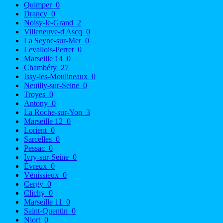
Quimper
0
Drancy
0
Noisy-le-Grand
2
Villeneuve-d'Ascq
0
La Seyne-sur-Mer
0
Levallois-Perret
0
Marseille 14
0
Chambéry
27
Issy-les-Moulineaux
0
Neuilly-sur-Seine
0
Troyes
0
Antony
0
La Roche-sur-Yon
3
Marseille 12
0
Lorient
0
Sarcelles
0
Pessac
0
Ivry-sur-Seine
0
Évreux
0
Vénissieux
0
Cergy
0
Clichy
0
Marseille 11
0
Saint-Quentin
0
Niort
0