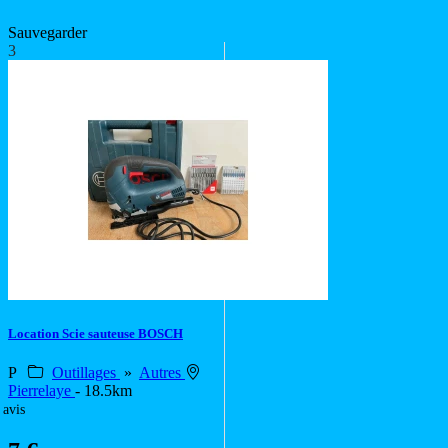
Sauvegarder
3
Location Scie sauteuse BOSCH
P
Outillages
»
Autres
Pierrelaye
- 18.5km
 avis