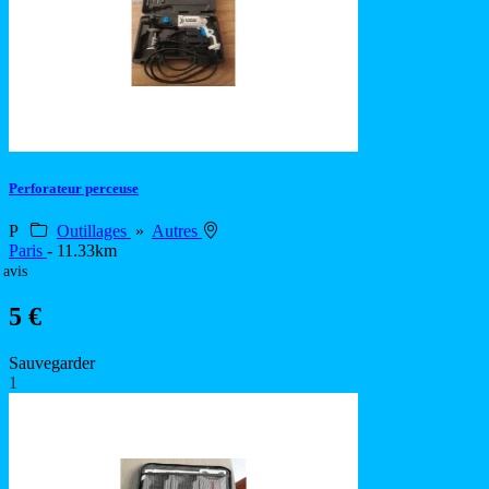
Perforateur perceuse
P
Outillages
»
Autres
Paris
- 11.33km
 avis
5 €
Sauvegarder
1