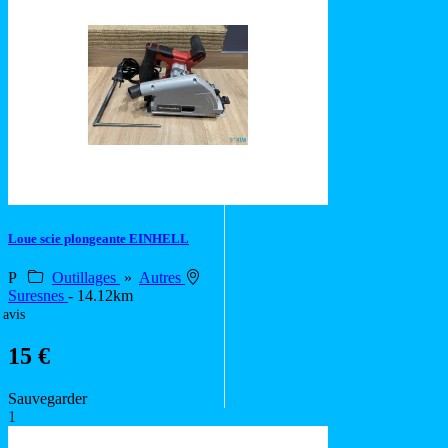
Loue scie plongeante EINHELL
P
Outillages
»
Autres
Suresnes
- 14.12km
 avis
15 €
Sauvegarder
1