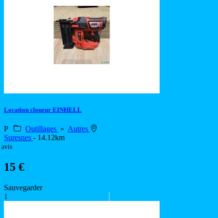
Location cloueur EINHELL
P
Outillages
»
Autres
Suresnes
- 14.12km
 avis
15 €
Sauvegarder
1