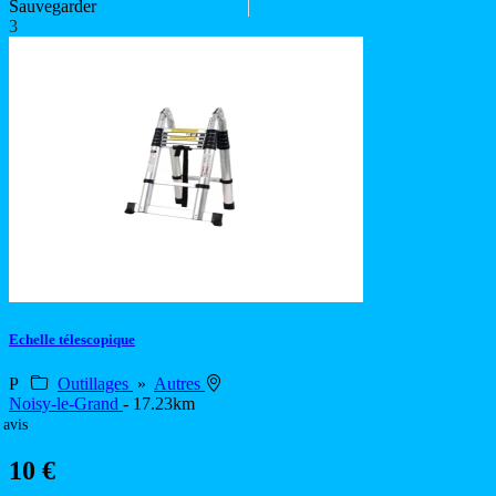
Sauvegarder
3
Echelle télescopique
P
Outillages
»
Autres
Noisy-le-Grand
- 17.23km
 avis
10 €