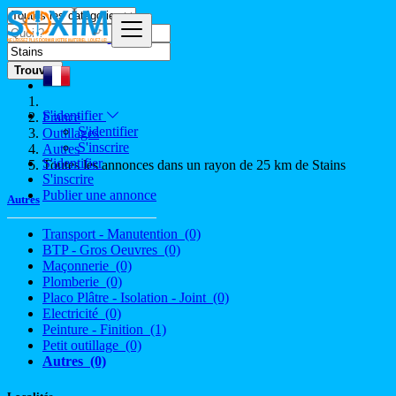
Trouver
S'identifier
France
S'identifier
Outillages
S'inscrire
Autres
S'identifier
Toutes les annonces dans un rayon de 25 km de Stains
S'inscrire
Publier une annonce
Autres
Transport - Manutention
(0)
BTP - Gros Oeuvres
(0)
Maçonnerie
(0)
Plomberie
(0)
Placo Plâtre - Isolation - Joint
(0)
Electricité
(0)
Peinture - Finition
(1)
Petit outillage
(0)
Autres
(0)