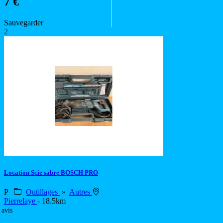
7 €
Sauvegarder
2
Location Scie sabre BOSCH PRO
P
Outillages
»
Autres
Pierrelaye
- 18.5km
 avis