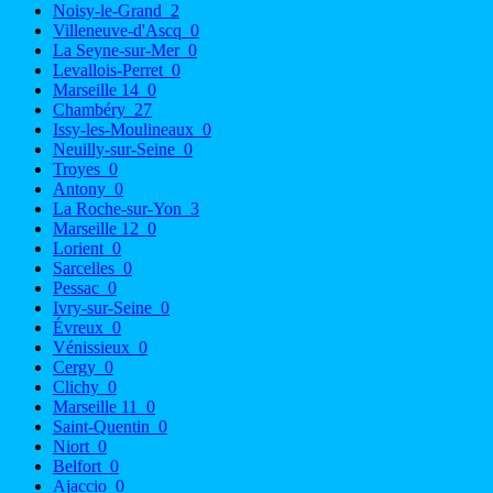
Noisy-le-Grand
2
Villeneuve-d'Ascq
0
La Seyne-sur-Mer
0
Levallois-Perret
0
Marseille 14
0
Chambéry
27
Issy-les-Moulineaux
0
Neuilly-sur-Seine
0
Troyes
0
Antony
0
La Roche-sur-Yon
3
Marseille 12
0
Lorient
0
Sarcelles
0
Pessac
0
Ivry-sur-Seine
0
Évreux
0
Vénissieux
0
Cergy
0
Clichy
0
Marseille 11
0
Saint-Quentin
0
Niort
0
Belfort
0
Ajaccio
0