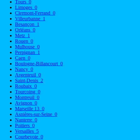
Tours
0
Limoges
0
Clermont-Ferrand
0
Villeurbanne
1
Besançon
1
Orléans
0
Metz
1
Rouen
0
Mulhouse
0
Perpignan
1
Caen
0
Boulogne-Billancourt
0
Nancy
0
Argenteuil
0
Saint-Denis
2
Roubaix
0
Tourcoing
0
Montreuil
0
Avignon
0
Marseille 13
0
Asnières-sur-Seine
0
Nanterre
0
Poitiers
0
Versailles
5
Courbevoie
0