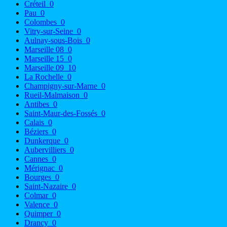
Créteil
0
Pau
0
Colombes
0
Vitry-sur-Seine
0
Aulnay-sous-Bois
0
Marseille 08
0
Marseille 15
0
Marseille 09
10
La Rochelle
0
Champigny-sur-Marne
0
Rueil-Malmaison
0
Antibes
0
Saint-Maur-des-Fossés
0
Calais
0
Béziers
0
Dunkerque
0
Aubervilliers
0
Cannes
0
Mérignac
0
Bourges
0
Saint-Nazaire
0
Colmar
0
Valence
0
Quimper
0
Drancy
0