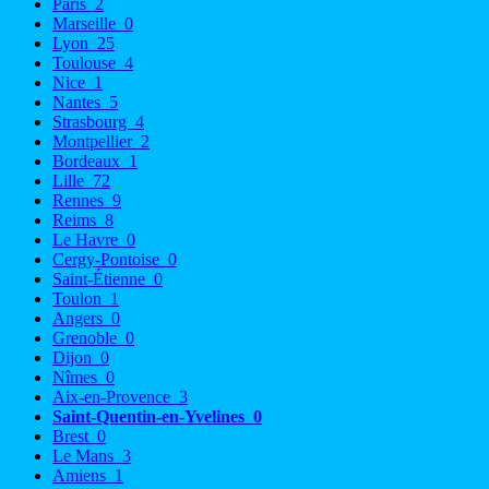
Paris
2
Marseille
0
Lyon
25
Toulouse
4
Nice
1
Nantes
5
Strasbourg
4
Montpellier
2
Bordeaux
1
Lille
72
Rennes
9
Reims
8
Le Havre
0
Cergy-Pontoise
0
Saint-Étienne
0
Toulon
1
Angers
0
Grenoble
0
Dijon
0
Nîmes
0
Aix-en-Provence
3
Saint-Quentin-en-Yvelines
0
Brest
0
Le Mans
3
Amiens
1