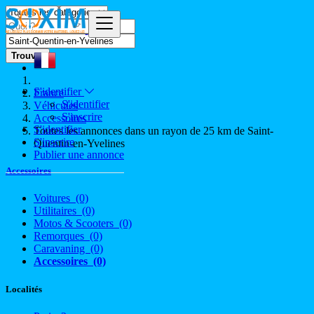
Trouver
S'identifier
France
S'identifier
Véhicules
S'inscrire
Accessoires
S'identifier
Toutes les annonces dans un rayon de 25 km de Saint-
S'inscrire
Quentin-en-Yvelines
Publier une annonce
Accessoires
Voitures
(0)
Utilitaires
(0)
Motos & Scooters
(0)
Remorques
(0)
Caravaning
(0)
Accessoires
(0)
Localités