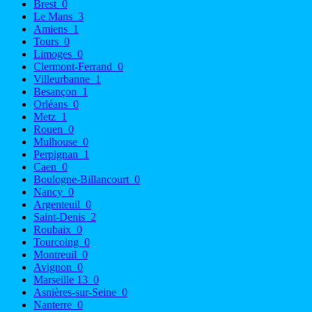
Brest
0
Le Mans
3
Amiens
1
Tours
0
Limoges
0
Clermont-Ferrand
0
Villeurbanne
1
Besançon
1
Orléans
0
Metz
1
Rouen
0
Mulhouse
0
Perpignan
1
Caen
0
Boulogne-Billancourt
0
Nancy
0
Argenteuil
0
Saint-Denis
2
Roubaix
0
Tourcoing
0
Montreuil
0
Avignon
0
Marseille 13
0
Asnières-sur-Seine
0
Nanterre
0