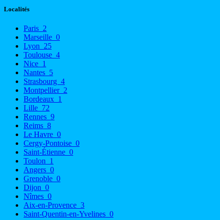
Localités
Paris
2
Marseille
0
Lyon
25
Toulouse
4
Nice
1
Nantes
5
Strasbourg
4
Montpellier
2
Bordeaux
1
Lille
72
Rennes
9
Reims
8
Le Havre
0
Cergy-Pontoise
0
Saint-Étienne
0
Toulon
1
Angers
0
Grenoble
0
Dijon
0
Nîmes
0
Aix-en-Provence
3
Saint-Quentin-en-Yvelines
0