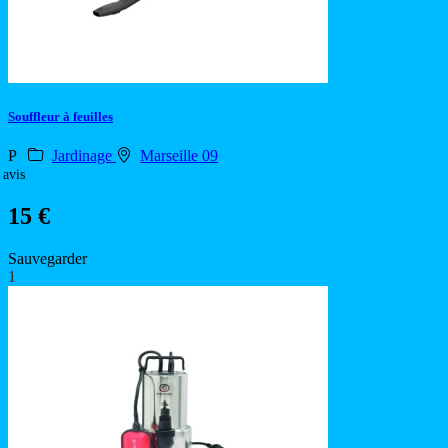
Souffleur à feuilles
P
Jardinage
Marseille 09
 avis
15 €
Sauvegarder
1