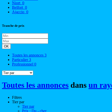
Niort
0
Belfort
0
Ajaccio
0
Tranche de prix
OK
Toutes les annonces
3
Particulier
3
Professionnel
0
Toutes les annonces
dans
un ray
Filtres
Tier par
Tier par
Prix : Du - cher