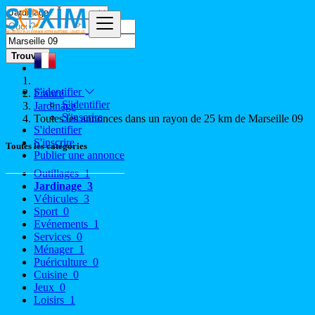
Trouver
S'identifier
France
S'identifier
Jardinage
S'inscrire
Toutes les annonces dans un rayon de 25 km de Marseille 09
S'identifier
S'inscrire
Toutes les catégories
Publier une annonce
Outillages
1
Jardinage
3
Véhicules
3
Sport
0
Evénements
1
Services
0
Ménager
1
Puériculture
0
Cuisine
0
Jeux
0
Loisirs
1