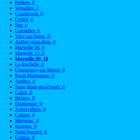
Poitiers
0
Versailles
5
Courbevoie
0
Créteil
0
Pau
0
Colombes
0
Vitry-sur-Seine
0
Aulnay-sous-Bois
0
Marseille 08
0
Marseille 15
0
Marseille 09
10
La Rochelle
0
Champigny-sur-Marne
0
Rueil-Malmaison
0
Antibes
0
Saint-Maur-des-Fossés
0
Calais
0
Béziers
0
Dunkerque
0
Aubervilliers
0
Cannes
0
Mérignac
0
Bourges
0
Saint-Nazaire
0
Colmar
0