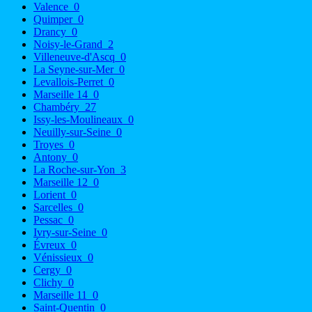
Valence
0
Quimper
0
Drancy
0
Noisy-le-Grand
2
Villeneuve-d'Ascq
0
La Seyne-sur-Mer
0
Levallois-Perret
0
Marseille 14
0
Chambéry
27
Issy-les-Moulineaux
0
Neuilly-sur-Seine
0
Troyes
0
Antony
0
La Roche-sur-Yon
3
Marseille 12
0
Lorient
0
Sarcelles
0
Pessac
0
Ivry-sur-Seine
0
Évreux
0
Vénissieux
0
Cergy
0
Clichy
0
Marseille 11
0
Saint-Quentin
0