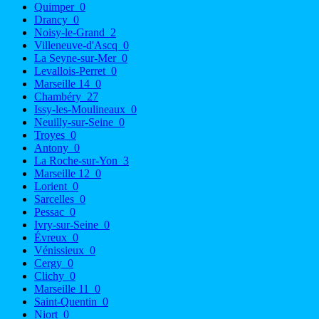
Quimper
0
Drancy
0
Noisy-le-Grand
2
Villeneuve-d'Ascq
0
La Seyne-sur-Mer
0
Levallois-Perret
0
Marseille 14
0
Chambéry
27
Issy-les-Moulineaux
0
Neuilly-sur-Seine
0
Troyes
0
Antony
0
La Roche-sur-Yon
3
Marseille 12
0
Lorient
0
Sarcelles
0
Pessac
0
Ivry-sur-Seine
0
Évreux
0
Vénissieux
0
Cergy
0
Clichy
0
Marseille 11
0
Saint-Quentin
0
Niort
0