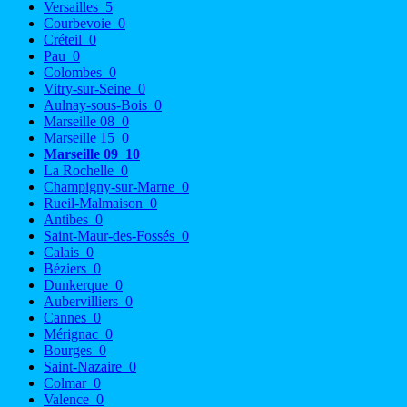
Versailles
5
Courbevoie
0
Créteil
0
Pau
0
Colombes
0
Vitry-sur-Seine
0
Aulnay-sous-Bois
0
Marseille 08
0
Marseille 15
0
Marseille 09
10
La Rochelle
0
Champigny-sur-Marne
0
Rueil-Malmaison
0
Antibes
0
Saint-Maur-des-Fossés
0
Calais
0
Béziers
0
Dunkerque
0
Aubervilliers
0
Cannes
0
Mérignac
0
Bourges
0
Saint-Nazaire
0
Colmar
0
Valence
0