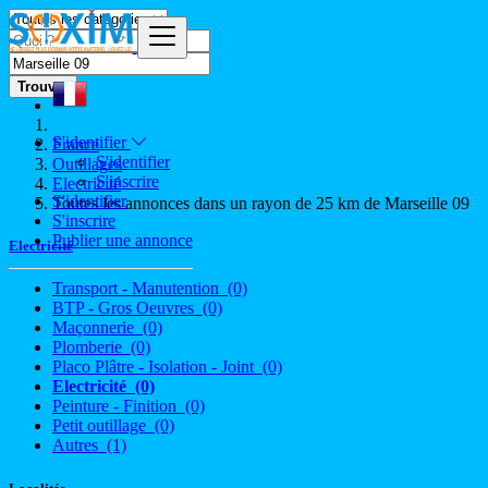
Trouver
S'identifier
France
S'identifier
Outillages
S'inscrire
Electricité
S'identifier
Toutes les annonces dans un rayon de 25 km de Marseille 09
S'inscrire
Publier une annonce
Electricité
Transport - Manutention
(0)
BTP - Gros Oeuvres
(0)
Maçonnerie
(0)
Plomberie
(0)
Placo Plâtre - Isolation - Joint
(0)
Electricité
(0)
Peinture - Finition
(0)
Petit outillage
(0)
Autres
(1)