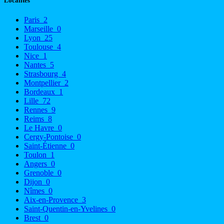
Localités
Paris
2
Marseille
0
Lyon
25
Toulouse
4
Nice
1
Nantes
5
Strasbourg
4
Montpellier
2
Bordeaux
1
Lille
72
Rennes
9
Reims
8
Le Havre
0
Cergy-Pontoise
0
Saint-Étienne
0
Toulon
1
Angers
0
Grenoble
0
Dijon
0
Nîmes
0
Aix-en-Provence
3
Saint-Quentin-en-Yvelines
0
Brest
0