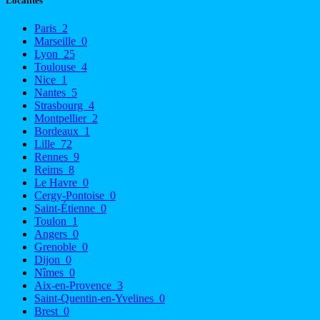
Localités
Paris
2
Marseille
0
Lyon
25
Toulouse
4
Nice
1
Nantes
5
Strasbourg
4
Montpellier
2
Bordeaux
1
Lille
72
Rennes
9
Reims
8
Le Havre
0
Cergy-Pontoise
0
Saint-Étienne
0
Toulon
1
Angers
0
Grenoble
0
Dijon
0
Nîmes
0
Aix-en-Provence
3
Saint-Quentin-en-Yvelines
0
Brest
0