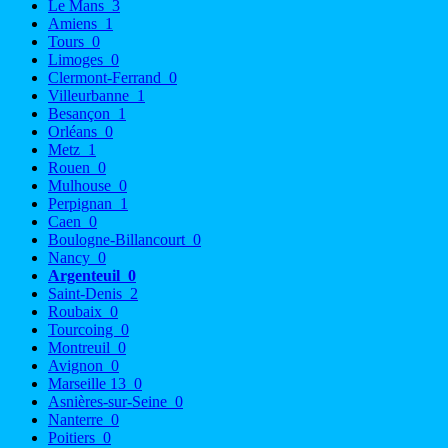
Le Mans
3
Amiens
1
Tours
0
Limoges
0
Clermont-Ferrand
0
Villeurbanne
1
Besançon
1
Orléans
0
Metz
1
Rouen
0
Mulhouse
0
Perpignan
1
Caen
0
Boulogne-Billancourt
0
Nancy
0
Argenteuil
0
Saint-Denis
2
Roubaix
0
Tourcoing
0
Montreuil
0
Avignon
0
Marseille 13
0
Asnières-sur-Seine
0
Nanterre
0
Poitiers
0