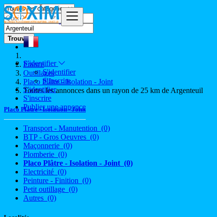
Trouver
S'identifier
France
S'identifier
Outillages
S'inscrire
Placo Plâtre - Isolation - Joint
S'identifier
Toutes les annonces dans un rayon de 25 km de Argenteuil
S'inscrire
Publier une annonce
Placo Plâtre - Isolation - Joint
Transport - Manutention
(0)
BTP - Gros Oeuvres
(0)
Maçonnerie
(0)
Plomberie
(0)
Placo Plâtre - Isolation - Joint
(0)
Electricité
(0)
Peinture - Finition
(0)
Petit outillage
(0)
Autres
(0)