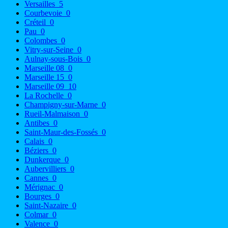
Versailles
5
Courbevoie
0
Créteil
0
Pau
0
Colombes
0
Vitry-sur-Seine
0
Aulnay-sous-Bois
0
Marseille 08
0
Marseille 15
0
Marseille 09
10
La Rochelle
0
Champigny-sur-Marne
0
Rueil-Malmaison
0
Antibes
0
Saint-Maur-des-Fossés
0
Calais
0
Béziers
0
Dunkerque
0
Aubervilliers
0
Cannes
0
Mérignac
0
Bourges
0
Saint-Nazaire
0
Colmar
0
Valence
0