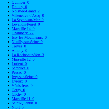
Quimper
0
Drancy
0
Noisy-le-Grand
2
Villeneuve-d'Ascq
0
La Seyne-sur-Mer
0
Levallois-Perret
0
Marseille 14
0
Chambéry
27
Issy-les-Moulineaux
0
Neuilly-sur-Seine
0
Troyes
0
Antony
0
La Roche-sur-Yon
3
Marseille 12
0
Lorient
0
Sarcelles
0
Pessac
0
Ivry-sur-Seine
0
Évreux
0
Vénissieux
0
Cergy
0
Clichy
0
Marseille 11
0
Saint-Quentin
0
Niort
0