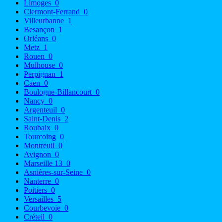
Limoges
0
Clermont-Ferrand
0
Villeurbanne
1
Besançon
1
Orléans
0
Metz
1
Rouen
0
Mulhouse
0
Perpignan
1
Caen
0
Boulogne-Billancourt
0
Nancy
0
Argenteuil
0
Saint-Denis
2
Roubaix
0
Tourcoing
0
Montreuil
0
Avignon
0
Marseille 13
0
Asnières-sur-Seine
0
Nanterre
0
Poitiers
0
Versailles
5
Courbevoie
0
Créteil
0