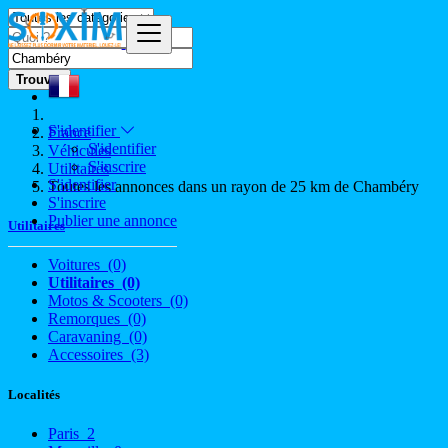
Trouver
S'identifier
France
S'identifier
Véhicules
S'inscrire
Utilitaires
S'identifier
Toutes les annonces dans un rayon de 25 km de Chambéry
S'inscrire
Publier une annonce
Utilitaires
Voitures
(0)
Utilitaires
(0)
Motos & Scooters
(0)
Remorques
(0)
Caravaning
(0)
Accessoires
(3)
Localités
Paris
2