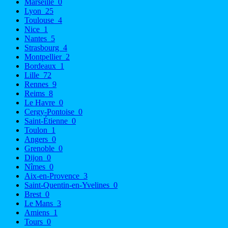
Marseille
0
Lyon
25
Toulouse
4
Nice
1
Nantes
5
Strasbourg
4
Montpellier
2
Bordeaux
1
Lille
72
Rennes
9
Reims
8
Le Havre
0
Cergy-Pontoise
0
Saint-Étienne
0
Toulon
1
Angers
0
Grenoble
0
Dijon
0
Nîmes
0
Aix-en-Provence
3
Saint-Quentin-en-Yvelines
0
Brest
0
Le Mans
3
Amiens
1
Tours
0