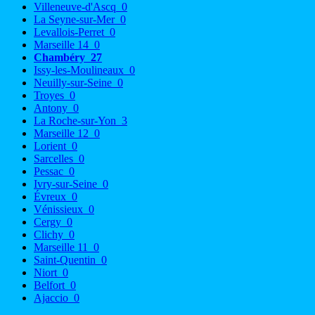
Villeneuve-d'Ascq
0
La Seyne-sur-Mer
0
Levallois-Perret
0
Marseille 14
0
Chambéry
27
Issy-les-Moulineaux
0
Neuilly-sur-Seine
0
Troyes
0
Antony
0
La Roche-sur-Yon
3
Marseille 12
0
Lorient
0
Sarcelles
0
Pessac
0
Ivry-sur-Seine
0
Évreux
0
Vénissieux
0
Cergy
0
Clichy
0
Marseille 11
0
Saint-Quentin
0
Niort
0
Belfort
0
Ajaccio
0