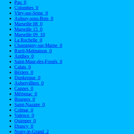
Pau
0
Colombes
0
Vitry-sur-Seine
0
Aulnay-sous-Bois
0
Marseille 08
0
Marseille 15
0
Marseille 09
10
La Rochelle
0
Champigny-sur-Marne
0
Rueil-Malmaison
0
Antibes
0
Saint-Maur-des-Fossés
0
Calais
0
Béziers
0
Dunkerque
0
Aubervilliers
0
Cannes
0
Mérignac
0
Bourges
0
Saint-Nazaire
0
Colmar
0
Valence
0
Quimper
0
Drancy
0
Noisy-le-Grand
2