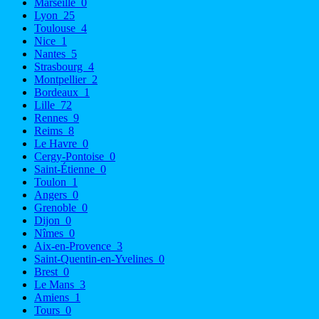
Marseille
0
Lyon
25
Toulouse
4
Nice
1
Nantes
5
Strasbourg
4
Montpellier
2
Bordeaux
1
Lille
72
Rennes
9
Reims
8
Le Havre
0
Cergy-Pontoise
0
Saint-Étienne
0
Toulon
1
Angers
0
Grenoble
0
Dijon
0
Nîmes
0
Aix-en-Provence
3
Saint-Quentin-en-Yvelines
0
Brest
0
Le Mans
3
Amiens
1
Tours
0