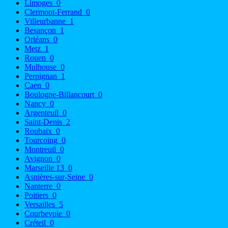
Limoges
0
Clermont-Ferrand
0
Villeurbanne
1
Besançon
1
Orléans
0
Metz
1
Rouen
0
Mulhouse
0
Perpignan
1
Caen
0
Boulogne-Billancourt
0
Nancy
0
Argenteuil
0
Saint-Denis
2
Roubaix
0
Tourcoing
0
Montreuil
0
Avignon
0
Marseille 13
0
Asnières-sur-Seine
0
Nanterre
0
Poitiers
0
Versailles
5
Courbevoie
0
Créteil
0