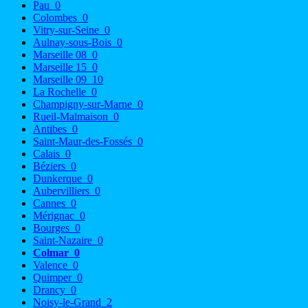
Pau
0
Colombes
0
Vitry-sur-Seine
0
Aulnay-sous-Bois
0
Marseille 08
0
Marseille 15
0
Marseille 09
10
La Rochelle
0
Champigny-sur-Marne
0
Rueil-Malmaison
0
Antibes
0
Saint-Maur-des-Fossés
0
Calais
0
Béziers
0
Dunkerque
0
Aubervilliers
0
Cannes
0
Mérignac
0
Bourges
0
Saint-Nazaire
0
Colmar
0
Valence
0
Quimper
0
Drancy
0
Noisy-le-Grand
2