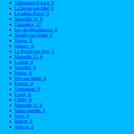
Villeneuve-d'Ascq
0
La Seyne-sur-Mer
0
Levallois-Perret
0
Marseille 14
0
Chambéry
27
Issy-les-Moulineaux
0
Neuilly-sur-Seine
0
Troyes
0
Antony
0
La Roche-sur-Yon
3
Marseille 12
0
Lorient
0
Sarcelles
0
Pessac
0
Ivry-sur-Seine
0
Évreux
0
Vénissieux
0
Cergy
0
Clichy
0
Marseille 11
0
Saint-Quentin
0
Niort
0
Belfort
0
Ajaccio
0