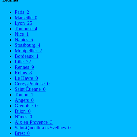
Localités
Paris
2
Marseille
0
Lyon
25
Toulouse
4
Nice
1
Nantes
5
Strasbourg
4
Montpellier
2
Bordeaux
1
Lille
72
Rennes
9
Reims
8
Le Havre
0
Cergy-Pontoise
0
Saint-Étienne
0
Toulon
1
Angers
0
Grenoble
0
Dijon
0
Nîmes
0
Aix-en-Provence
3
Saint-Quentin-en-Yvelines
0
Brest
0