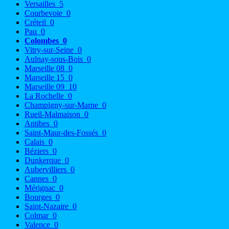
Versailles
5
Courbevoie
0
Créteil
0
Pau
0
Colombes
0
Vitry-sur-Seine
0
Aulnay-sous-Bois
0
Marseille 08
0
Marseille 15
0
Marseille 09
10
La Rochelle
0
Champigny-sur-Marne
0
Rueil-Malmaison
0
Antibes
0
Saint-Maur-des-Fossés
0
Calais
0
Béziers
0
Dunkerque
0
Aubervilliers
0
Cannes
0
Mérignac
0
Bourges
0
Saint-Nazaire
0
Colmar
0
Valence
0