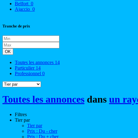
Belfort
0
Ajaccio
0
Tranche de prix
OK
Toutes les annonces
14
Particulier
14
Professionnel
0
Toutes les annonces
dans
un ray
Filtres
Tier par
Tier par
Prix : Du - cher
Prix : Du + cher