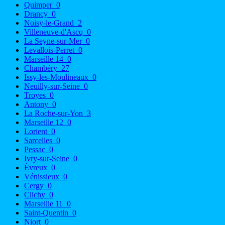
Quimper
0
Drancy
0
Noisy-le-Grand
2
Villeneuve-d'Ascq
0
La Seyne-sur-Mer
0
Levallois-Perret
0
Marseille 14
0
Chambéry
27
Issy-les-Moulineaux
0
Neuilly-sur-Seine
0
Troyes
0
Antony
0
La Roche-sur-Yon
3
Marseille 12
0
Lorient
0
Sarcelles
0
Pessac
0
Ivry-sur-Seine
0
Évreux
0
Vénissieux
0
Cergy
0
Clichy
0
Marseille 11
0
Saint-Quentin
0
Niort
0