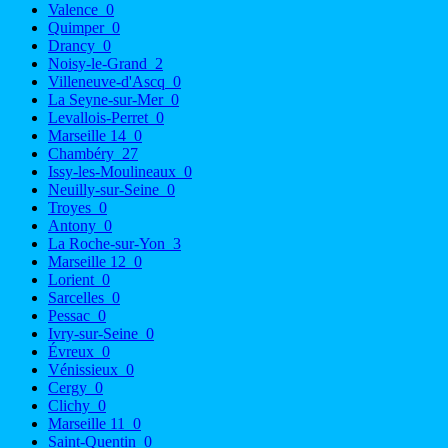
Valence
0
Quimper
0
Drancy
0
Noisy-le-Grand
2
Villeneuve-d'Ascq
0
La Seyne-sur-Mer
0
Levallois-Perret
0
Marseille 14
0
Chambéry
27
Issy-les-Moulineaux
0
Neuilly-sur-Seine
0
Troyes
0
Antony
0
La Roche-sur-Yon
3
Marseille 12
0
Lorient
0
Sarcelles
0
Pessac
0
Ivry-sur-Seine
0
Évreux
0
Vénissieux
0
Cergy
0
Clichy
0
Marseille 11
0
Saint-Quentin
0