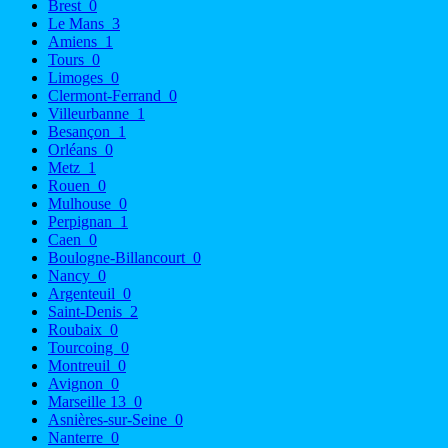
Brest
0
Le Mans
3
Amiens
1
Tours
0
Limoges
0
Clermont-Ferrand
0
Villeurbanne
1
Besançon
1
Orléans
0
Metz
1
Rouen
0
Mulhouse
0
Perpignan
1
Caen
0
Boulogne-Billancourt
0
Nancy
0
Argenteuil
0
Saint-Denis
2
Roubaix
0
Tourcoing
0
Montreuil
0
Avignon
0
Marseille 13
0
Asnières-sur-Seine
0
Nanterre
0