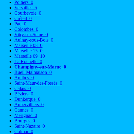
Poitiers
0
Versailles
5
Courbevoie
0
Créteil
0
Pau
0
Colombes
0
Vitry-sur-Seine
0
Aulnay-sous-Bois
0
Marseille 08
0
Marseille 15
0
Marseille 09
10
La Rochelle
0
Champigny-sur-Marne
0
Rueil-Malmaison
0
Antibes
0
Saint-Maur-des-Fossés
0
Calais
0
Béziers
0
Dunkerque
0
Aubervilliers
0
Cannes
0
Mérignac
0
Bourges
0
Saint-Nazaire
0
Colmar
0