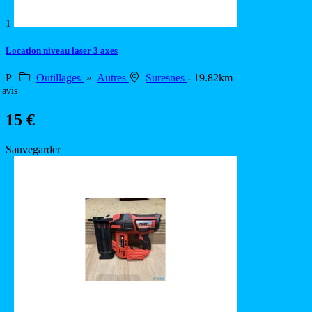
1
Location niveau laser 3 axes
P
Outillages
»
Autres
Suresnes
- 19.82km
 avis
15 €
Sauvegarder