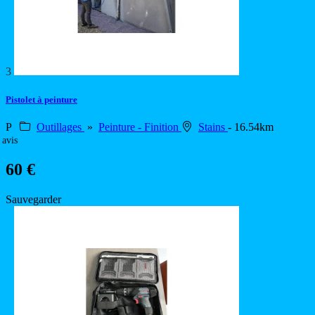
3
Pistolet à peinture
P
Outillages
»
Peinture - Finition
Stains
- 16.54km
 avis
60 €
Sauvegarder