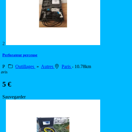
2
Perforateur perceuse
P
Outillages
»
Autres
Paris
- 10.78km
 avis
5 €
Sauvegarder