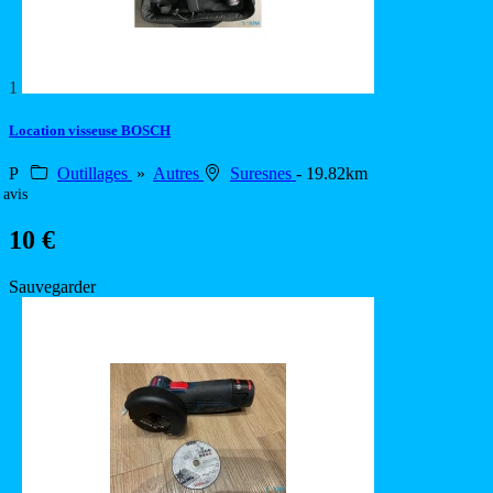
1
Location visseuse BOSCH
P
Outillages
»
Autres
Suresnes
- 19.82km
 avis
10 €
Sauvegarder