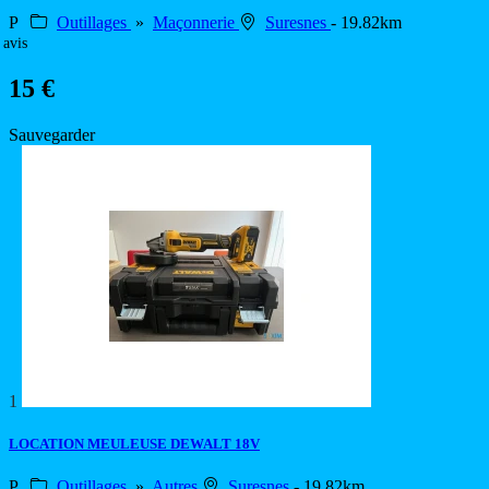
P
Outillages
»
Maçonnerie
Suresnes
- 19.82km
 avis
15 €
Sauvegarder
1
LOCATION MEULEUSE DEWALT 18V
P
Outillages
»
Autres
Suresnes
- 19.82km