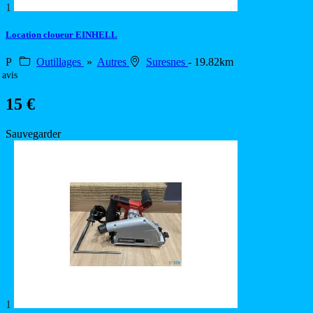
1
Location cloueur EINHELL
P
Outillages
»
Autres
Suresnes
- 19.82km
 avis
15 €
Sauvegarder
1