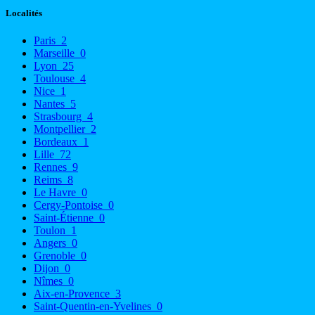
Localités
Paris
2
Marseille
0
Lyon
25
Toulouse
4
Nice
1
Nantes
5
Strasbourg
4
Montpellier
2
Bordeaux
1
Lille
72
Rennes
9
Reims
8
Le Havre
0
Cergy-Pontoise
0
Saint-Étienne
0
Toulon
1
Angers
0
Grenoble
0
Dijon
0
Nîmes
0
Aix-en-Provence
3
Saint-Quentin-en-Yvelines
0