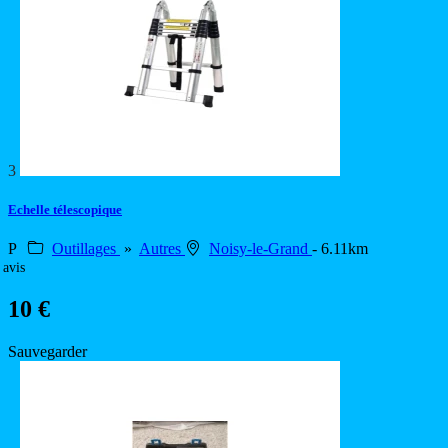
3
Echelle télescopique
P
Outillages
»
Autres
Noisy-le-Grand
- 6.11km
 avis
10 €
Sauvegarder