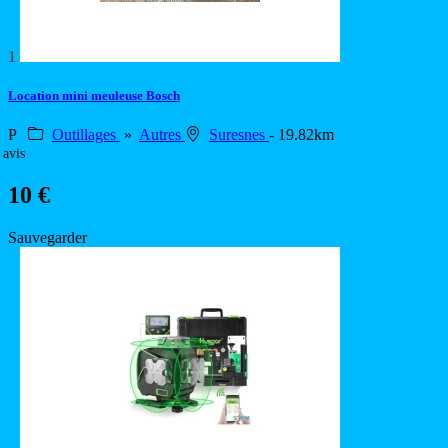
1
Location mini meuleuse Bosch
P
Outillages
»
Autres
Suresnes
- 19.82km
 avis
10 €
Sauvegarder