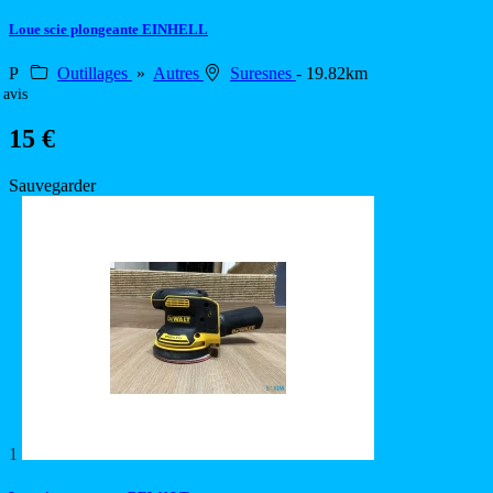
Loue scie plongeante EINHELL
P
Outillages
»
Autres
Suresnes
- 19.82km
 avis
15 €
Sauvegarder
1