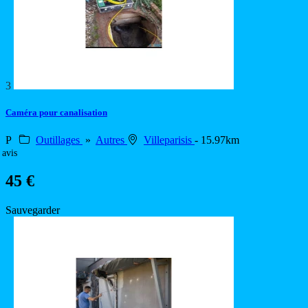
3
Caméra pour canalisation
P
Outillages
»
Autres
Villeparisis
- 15.97km
 avis
45 €
Sauvegarder