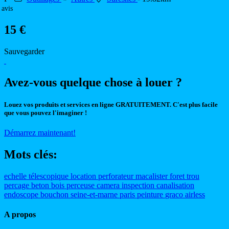
 avis
15 €
Sauvegarder
Avez-vous quelque chose à louer ?
Louez vos produits et services en ligne GRATUITEMENT. C'est plus facile
que vous pouvez l'imaginer !
Démarrez maintenant!
Mots clés:
echelle
télescopique
location
perforateur
macalister
foret
trou
percage
beton
bois
perceuse
camera
inspection
canalisation
endoscope
bouchon
seine-et-marne
paris
peinture
graco
airless
A propos