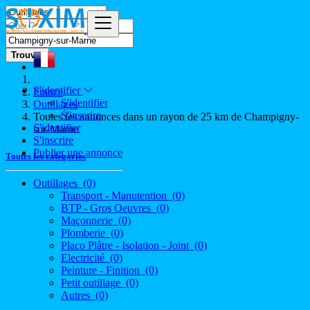
Trouver
S'identifier
France
S'identifier
Outillages
S'inscrire
Toutes les annonces dans un rayon de 25 km de Champigny-
S'identifier
sur-Marne
S'inscrire
Publier une annonce
Toutes les catégories
Outillages
(0)
Transport - Manutention
(0)
BTP - Gros Oeuvres
(0)
Maçonnerie
(0)
Plomberie
(0)
Placo Plâtre - Isolation - Joint
(0)
Electricité
(0)
Peinture - Finition
(0)
Petit outillage
(0)
Autres
(0)