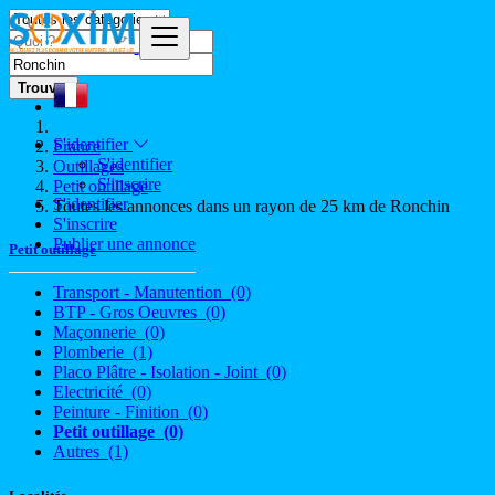
Trouver
S'identifier
France
S'identifier
Outillages
S'inscrire
Petit outillage
S'identifier
Toutes les annonces dans un rayon de 25 km de Ronchin
S'inscrire
Publier une annonce
Petit outillage
Transport - Manutention
(0)
BTP - Gros Oeuvres
(0)
Maçonnerie
(0)
Plomberie
(1)
Placo Plâtre - Isolation - Joint
(0)
Electricité
(0)
Peinture - Finition
(0)
Petit outillage
(0)
Autres
(1)