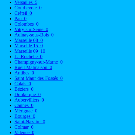
Versailles
5
Courbevoie
0
Créteil
0
Pau
0
Colombes
0
Vitry-sur-Seine
0
Aulnay-sous-Bois
0
Marseille 08
0
Marseille 15
0
Marseille 09
10
La Rochelle
0
Champigny-sur-Marne
0
Rueil-Malmaison
0
Antibes
0
Saint-Maur-des-Fossés
0
Calais
0
Béziers
0
Dunkerque
0
Aubervilliers
0
Cannes
0
Mérignac
0
Bourges
0
Saint-Nazaire
0
Colmar
0
Valence
0