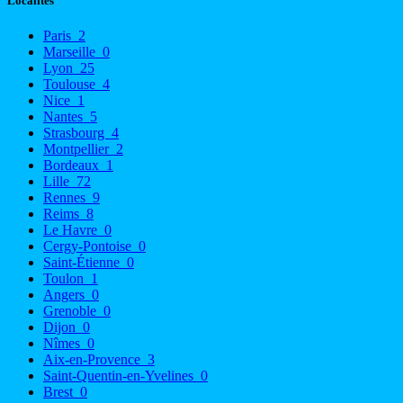
Localités
Paris
2
Marseille
0
Lyon
25
Toulouse
4
Nice
1
Nantes
5
Strasbourg
4
Montpellier
2
Bordeaux
1
Lille
72
Rennes
9
Reims
8
Le Havre
0
Cergy-Pontoise
0
Saint-Étienne
0
Toulon
1
Angers
0
Grenoble
0
Dijon
0
Nîmes
0
Aix-en-Provence
3
Saint-Quentin-en-Yvelines
0
Brest
0