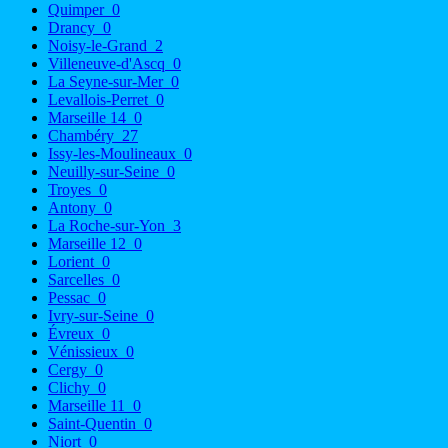
Quimper
0
Drancy
0
Noisy-le-Grand
2
Villeneuve-d'Ascq
0
La Seyne-sur-Mer
0
Levallois-Perret
0
Marseille 14
0
Chambéry
27
Issy-les-Moulineaux
0
Neuilly-sur-Seine
0
Troyes
0
Antony
0
La Roche-sur-Yon
3
Marseille 12
0
Lorient
0
Sarcelles
0
Pessac
0
Ivry-sur-Seine
0
Évreux
0
Vénissieux
0
Cergy
0
Clichy
0
Marseille 11
0
Saint-Quentin
0
Niort
0