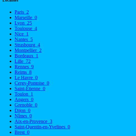
Localités
Paris
2
Marseille
0
Lyon
25
Toulouse
4
Nice
1
Nantes
5
Strasbourg
4
Montpellier
2
Bordeaux
1
Lille
72
Rennes
9
Reims
8
Le Havre
0
Cergy-Pontoise
0
Saint-Étienne
0
Toulon
1
Angers
0
Grenoble
0
Dijon
0
Nîmes
0
Aix-en-Provence
3
Saint-Quentin-en-Yvelines
0
Brest
0