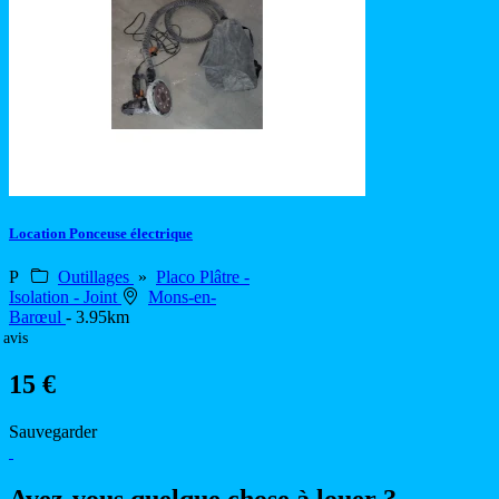
Location Ponceuse électrique
P
Outillages
»
Placo Plâtre -
Isolation - Joint
Mons-en-
Barœul
- 3.95km
 avis
15 €
Sauvegarder
Avez-vous quelque chose à louer ?