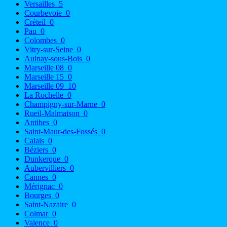
Versailles
5
Courbevoie
0
Créteil
0
Pau
0
Colombes
0
Vitry-sur-Seine
0
Aulnay-sous-Bois
0
Marseille 08
0
Marseille 15
0
Marseille 09
10
La Rochelle
0
Champigny-sur-Marne
0
Rueil-Malmaison
0
Antibes
0
Saint-Maur-des-Fossés
0
Calais
0
Béziers
0
Dunkerque
0
Aubervilliers
0
Cannes
0
Mérignac
0
Bourges
0
Saint-Nazaire
0
Colmar
0
Valence
0