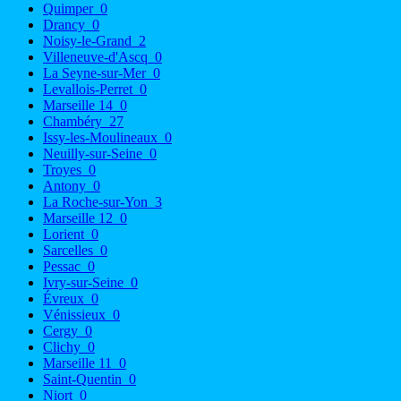
Quimper
0
Drancy
0
Noisy-le-Grand
2
Villeneuve-d'Ascq
0
La Seyne-sur-Mer
0
Levallois-Perret
0
Marseille 14
0
Chambéry
27
Issy-les-Moulineaux
0
Neuilly-sur-Seine
0
Troyes
0
Antony
0
La Roche-sur-Yon
3
Marseille 12
0
Lorient
0
Sarcelles
0
Pessac
0
Ivry-sur-Seine
0
Évreux
0
Vénissieux
0
Cergy
0
Clichy
0
Marseille 11
0
Saint-Quentin
0
Niort
0