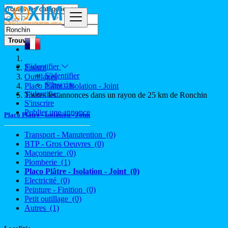
Trouver
S'identifier
France
S'identifier
Outillages
S'inscrire
Placo Plâtre - Isolation - Joint
S'identifier
Toutes les annonces dans un rayon de 25 km de Ronchin
S'inscrire
Publier une annonce
Placo Plâtre - Isolation - Joint
Transport - Manutention
(0)
BTP - Gros Oeuvres
(0)
Maçonnerie
(0)
Plomberie
(1)
Placo Plâtre - Isolation - Joint
(0)
Electricité
(0)
Peinture - Finition
(0)
Petit outillage
(0)
Autres
(1)