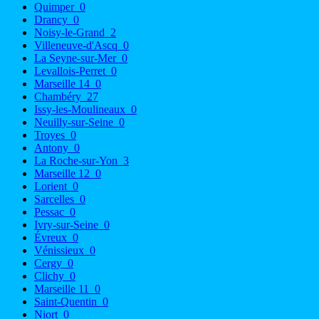
Quimper
0
Drancy
0
Noisy-le-Grand
2
Villeneuve-d'Ascq
0
La Seyne-sur-Mer
0
Levallois-Perret
0
Marseille 14
0
Chambéry
27
Issy-les-Moulineaux
0
Neuilly-sur-Seine
0
Troyes
0
Antony
0
La Roche-sur-Yon
3
Marseille 12
0
Lorient
0
Sarcelles
0
Pessac
0
Ivry-sur-Seine
0
Évreux
0
Vénissieux
0
Cergy
0
Clichy
0
Marseille 11
0
Saint-Quentin
0
Niort
0