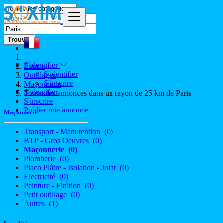
Trouver
S'identifier
France
S'identifier
Outillages
S'inscrire
Maçonnerie
S'identifier
Toutes les annonces dans un rayon de 25 km de Paris
S'inscrire
Publier une annonce
Maçonnerie
Transport - Manutention
(0)
BTP - Gros Oeuvres
(0)
Maçonnerie
(0)
Plomberie
(0)
Placo Plâtre - Isolation - Joint
(0)
Electricité
(0)
Peinture - Finition
(0)
Petit outillage
(0)
Autres
(1)