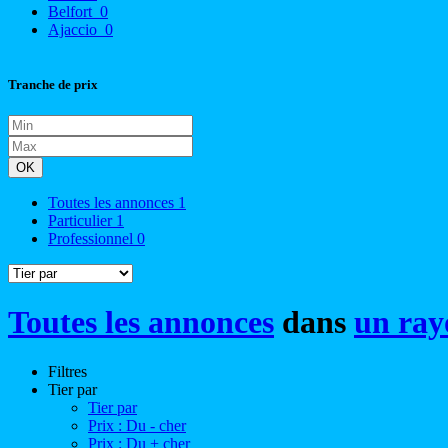
Belfort
0
Ajaccio
0
Tranche de prix
OK
Toutes les annonces
1
Particulier
1
Professionnel
0
Toutes les annonces
dans
un ray
Filtres
Tier par
Tier par
Prix : Du - cher
Prix : Du + cher