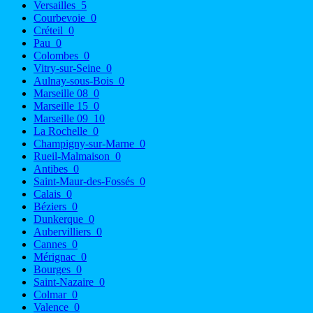
Versailles
5
Courbevoie
0
Créteil
0
Pau
0
Colombes
0
Vitry-sur-Seine
0
Aulnay-sous-Bois
0
Marseille 08
0
Marseille 15
0
Marseille 09
10
La Rochelle
0
Champigny-sur-Marne
0
Rueil-Malmaison
0
Antibes
0
Saint-Maur-des-Fossés
0
Calais
0
Béziers
0
Dunkerque
0
Aubervilliers
0
Cannes
0
Mérignac
0
Bourges
0
Saint-Nazaire
0
Colmar
0
Valence
0