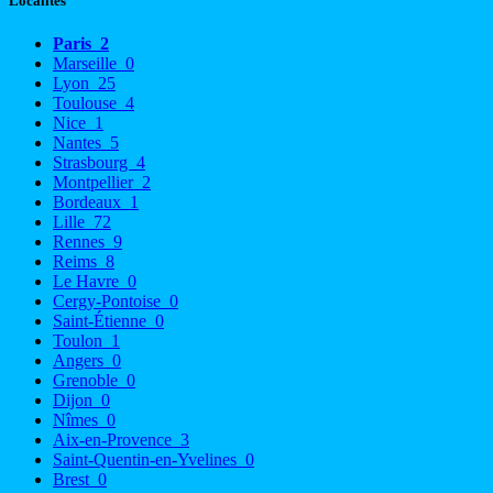
Localités
Paris
2
Marseille
0
Lyon
25
Toulouse
4
Nice
1
Nantes
5
Strasbourg
4
Montpellier
2
Bordeaux
1
Lille
72
Rennes
9
Reims
8
Le Havre
0
Cergy-Pontoise
0
Saint-Étienne
0
Toulon
1
Angers
0
Grenoble
0
Dijon
0
Nîmes
0
Aix-en-Provence
3
Saint-Quentin-en-Yvelines
0
Brest
0